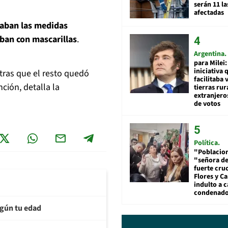
serán 11 l
afectadas
taban las medidas
aban con mascarillas
.
Argentina
para Milei:
iniciativa 
tras que el resto quedó
facilitaba 
ción, detalla la
tierras rur
extranjeros
de votos
Política
"Poblacion
"señora de
fuerte cru
Flores y Ca
indulto a 
condenad
egún tu edad