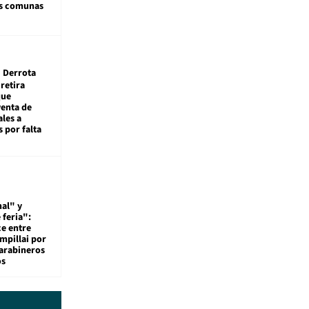
as comunas
Derrota
 retira
que
venta de
ales a
 por falta
al" y
 feria":
ce entre
mpillai por
carabineros
os