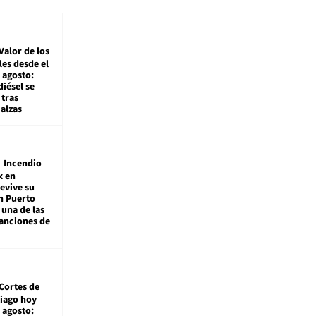
Valor de los
es desde el
 agosto:
diésel se
tras
alzas
Incendio
x en
revive su
n Puerto
 una de las
anciones de
Cortes de
tiago hoy
 agosto: