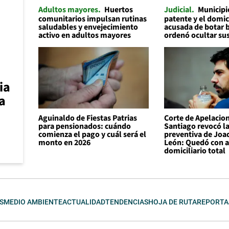
Adultos mayores
Huertos
Judicial
Municipi
comunitarios impulsan rutinas
patente y el domic
saludables y envejecimiento
acusada de botar 
activo en adultos mayores
ordenó ocultar su
ia
a
Aguinaldo de Fiestas Patrias
Corte de Apelacio
para pensionados: cuándo
Santiago revocó la
comienza el pago y cuál será el
preventiva de Joa
monto en 2026
León: Quedó con a
domiciliario total
S
MEDIO AMBIENTE
ACTUALIDAD
TENDENCIAS
HOJA DE RUTA
REPORTA