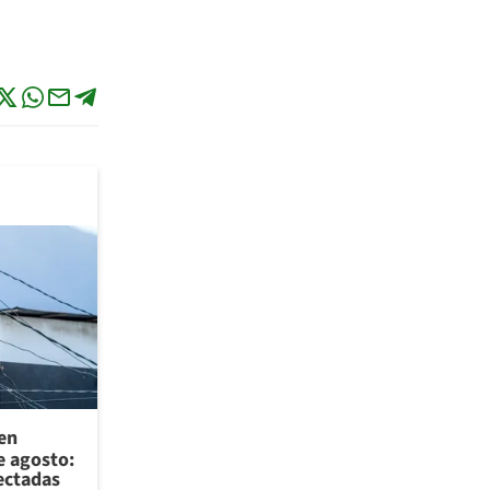
 en
e agosto:
ectadas