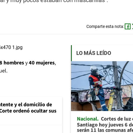
ial y muy pocos estaban con mascarillas".
Comparte esta nota:
LO MÁS LEÍDO
8 hombres
y
40 mujeres
,
uel.
tente y el domicilio de
Corte ordenó ocultar sus
Nacional
Cortes de luz
Santiago hoy jueves 6 d
serán 11 las comunas af