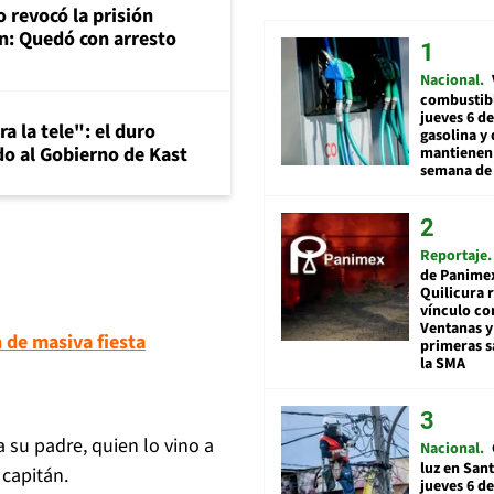
 revocó la prisión
n: Quedó con arresto
Nacional
combustibl
jueves 6 de
a la tele": el duro
gasolina y 
o al Gobierno de Kast
mantienen 
semana de 
Reportaje
de Panime
Quilicura 
vínculo co
Ventanas y
 de masiva fiesta
primeras s
la SMA
su padre, quien lo vino a
Nacional
luz en San
capitán.
jueves 6 de