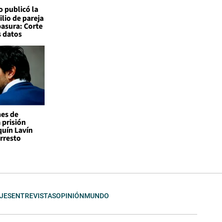
o publicó la
ilio de pareja
basura: Corte
s datos
nes de
 prisión
quín Lavín
rresto
JES
ENTREVISTAS
OPINIÓN
MUNDO