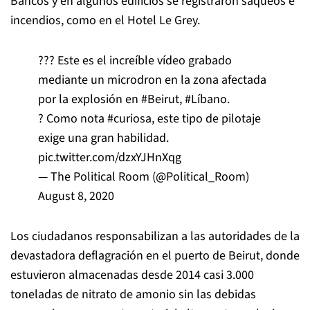
Bancos y en algunos edificios se registraron saqueos e
incendios, como en el Hotel Le Grey.
??? Este es el increíble vídeo grabado
mediante un microdron en la zona afectada
por la explosión en
#Beirut
,
#Líbano
.
?️ Como nota
#curiosa
, este tipo de pilotaje
exige una gran habilidad.
pic.twitter.com/dzxYJHnXqg
— The Political Room (@Political_Room)
August 8, 2020
Los ciudadanos responsabilizan a las autoridades de la
devastadora deflagración en el puerto de Beirut, donde
estuvieron almacenadas desde 2014 casi 3.000
toneladas de nitrato de amonio sin las debidas