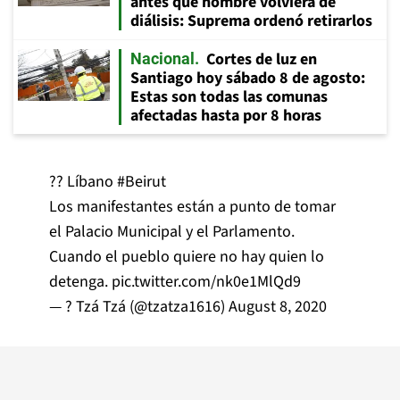
antes que hombre volviera de
diálisis: Suprema ordenó retirarlos
Cortes de luz en
Nacional
Santiago hoy sábado 8 de agosto:
Estas son todas las comunas
afectadas hasta por 8 horas
?? Líbano
#Beirut
Los manifestantes están a punto de tomar
el Palacio Municipal y el Parlamento.
Cuando el pueblo quiere no hay quien lo
detenga.
pic.twitter.com/nk0e1MlQd9
— ? Tzá Tzá (@tzatza1616)
August 8, 2020