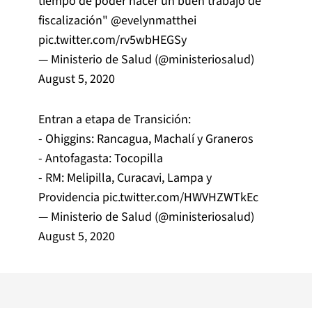
tiempo de poder hacer un buen trabajo de
fiscalización"
@evelynmatthei
pic.twitter.com/rv5wbHEGSy
— Ministerio de Salud (@ministeriosalud)
August 5, 2020
Entran a etapa de Transición:
- Ohiggins: Rancagua, Machalí y Graneros
- Antofagasta: Tocopilla
- RM: Melipilla, Curacavi, Lampa y
Providencia
pic.twitter.com/HWVHZWTkEc
— Ministerio de Salud (@ministeriosalud)
August 5, 2020