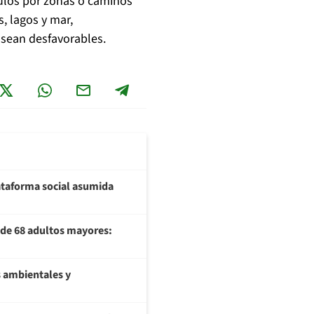
ículos por zonas o caminos
, lagos y mar,
sean desfavorables.
plataforma social asumida
U de 68 adultos mayores:
 ambientales y