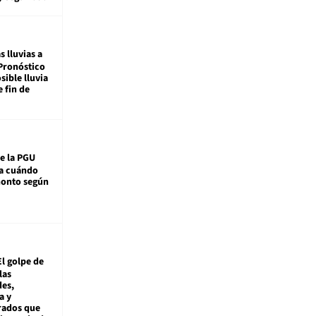
s lluvias a
Pronóstico
sible lluvia
e fin de
e la PGU
sa cuándo
monto según
El golpe de
las
es,
a y
rados que