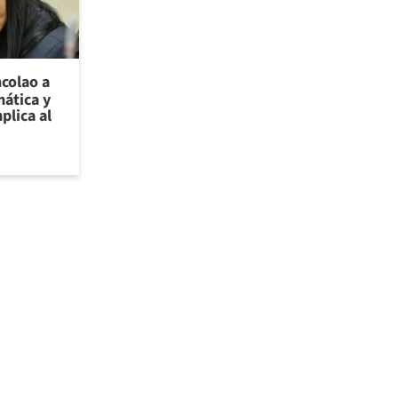
ncolao a
ática y
plica al