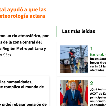
tal ayudó a que las
meteorología aclara
Las más leídas
on un río atmosférico, por
 de la zona central del
 la Región Metropolitana y
o Sáez.
Nacional
luz en San
jueves 6 de
serán 11 l
afectadas
a las humanidades,
e complica al mundo de
¿Qué inclu
ACOT de Ka
principale
anunciado
y pidió rebajar pensión de
economía 