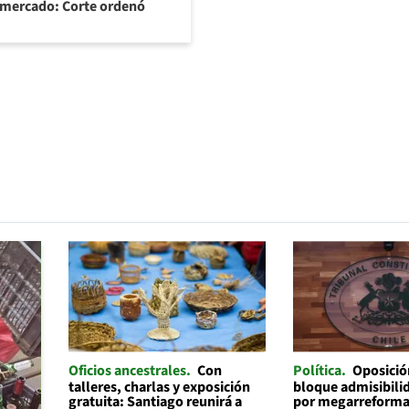
ermercado: Corte ordenó
Oficios ancestrales
Con
Política
Oposició
talleres, charlas y exposición
bloque admisibilid
gratuita: Santiago reunirá a
por megarreforma