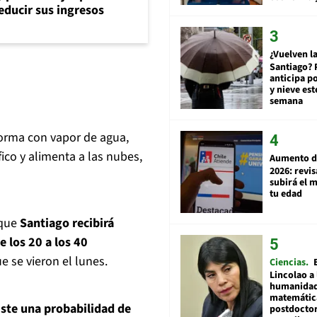
reducir sus ingresos
¿Vuelven la
Santiago? 
anticipa po
y nieve est
semana
orma con vapor de agua,
ico y alimenta a las nubes,
Aumento d
2026: revi
subirá el 
tu edad
 que
Santiago recibirá
e los 20 a los 40
e se vieron el lunes.
Ciencias
Lincolao a 
humanidad
matemátic
ste una probabilidad de
postdocto