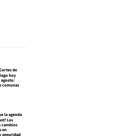
Cortes de
tiago hoy
 agosto:
as comunas
ye la agenda
st? Los
s cambios
s en
y seguridad