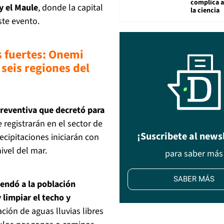
complica 
y el Maule
, donde la capital
la ciencia
ste evento.
s fuertes: Onemi
seis regiones del
Preventiva que decretó para
e registrarán en el sector de
¡Suscribete al news
recipitaciones iniciarán con
ivel del mar.
para saber más
SABER MÁS
endó a la población
 limpiar el techo y
ción de aguas lluvias libres