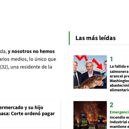
Las más leídas
uda,
y nosotros no hemos
rios medios, lo único que
(32), una residente de la
La fallida 
salmonera 
arancel pr
Washingto
abastecim
alimentari
rmercado y su hijo
Emergenci
masa: Corte ordenó pagar
incendio e
industrial 
mantiene e