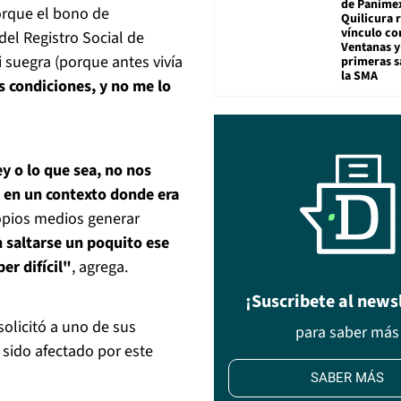
de Panime
orque el bono de
Quilicura 
vínculo co
el Registro Social de
Ventanas y
 suegra (porque antes vivía
primeras s
la SMA
s condiciones,
y no me lo
ey o lo que sea, no nos
 en un contexto donde era
ropios medios generar
 saltarse un poquito ese
er difícil"
, agrega.
¡Suscribete al news
olicitó a uno de sus
para saber más
 sido afectado por este
SABER MÁS