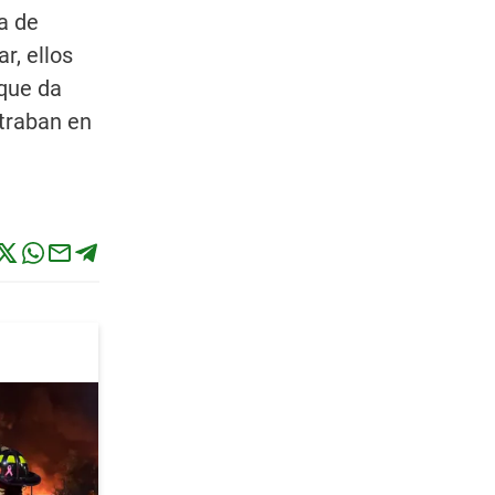
ma de
r, ellos
 que da
traban en