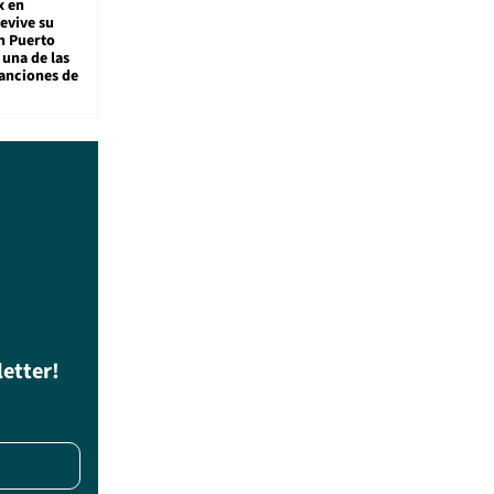
x en
revive su
n Puerto
 una de las
anciones de
letter!