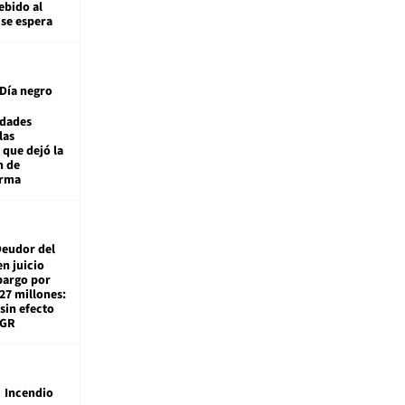
ebido al
 se espera
Día negro
idades
las
 que dejó la
n de
orma
eudor del
en juicio
bargo por
27 millones:
sin efecto
TGR
Incendio