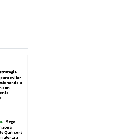
estrategia
para evitar
esionando a
n con
iento
o
a
Mega
n zona
de Quilicura
n alerta a