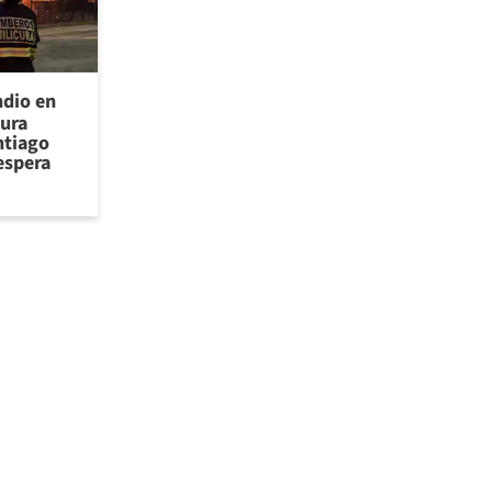
ndio en
cura
ntiago
espera