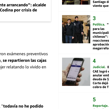
Santiago d
te arrancando": alcalde
viento que
Codina por crisis de
Política
"
para las
municipal
chilenas": 
reacciones
aprobació
megarref
ieron exámenes preventivos
a,
se repartieron las cajas
ujer relatando lo vivido en
Judicial
D
CAE logró 
anular em
deuda de $
Corte dejó 
cobro de 
 "
todavía no he podido
Reportaje