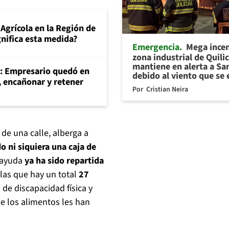
Agrícola en la Región de
gnifica esta medida?
Emergencia
Mega ince
zona industrial de Quili
mantiene en alerta a Sa
": Empresario quedó en
debido al viento que se 
, encañonar y retener
Por
Cristian Neira
e una calle, alberga a
o ni siquiera una caja de
a ayuda
ya ha sido repartida
 las que hay un total
27
de discapacidad física y
e los alimentos les han