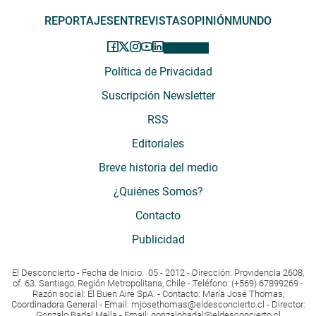
REPORTAJES
ENTREVISTAS
OPINIÓN
MUNDO
Política de Privacidad
Suscripción Newsletter
RSS
Editoriales
Breve historia del medio
¿Quiénes Somos?
Contacto
Publicidad
El Desconcierto - Fecha de Inicio: 05 - 2012 - Dirección: Providencia 2608,
of. 63. Santiago, Región Metropolitana, Chile - Teléfono: (+569) 67899269 -
Razón social: El Buen Aire SpA. - Contacto: María José Thomas,
Coordinadora General - Email:
mjosethomas@eldesconcierto.cl
- Director:
Gonzalo Badal Mella - Email:
gonzalobadal@eldesconcierto.cl