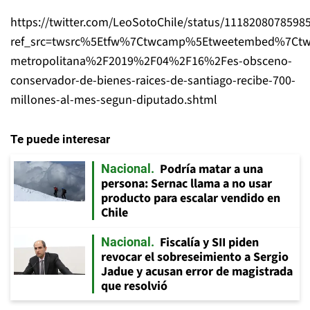
https://twitter.com/LeoSotoChile/status/1118208078598
ref_src=twsrc%5Etfw%7Ctwcamp%5Etweetembed%7Ctwte
metropolitana%2F2019%2F04%2F16%2Fes-obsceno-
conservador-de-bienes-raices-de-santiago-recibe-700-
millones-al-mes-segun-diputado.shtml
Te puede interesar
Podría matar a una
Nacional
persona: Sernac llama a no usar
producto para escalar vendido en
Chile
Fiscalía y SII piden
Nacional
revocar el sobreseimiento a Sergio
Jadue y acusan error de magistrada
que resolvió