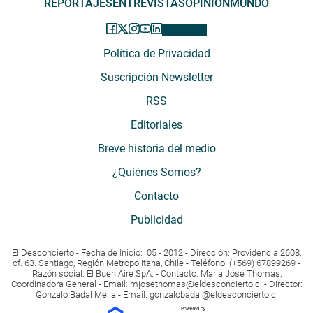
REPORTAJES
ENTREVISTAS
OPINIÓN
MUNDO
Política de Privacidad
Suscripción Newsletter
RSS
Editoriales
Breve historia del medio
¿Quiénes Somos?
Contacto
Publicidad
El Desconcierto - Fecha de Inicio: 05 - 2012 - Dirección: Providencia 2608,
of. 63. Santiago, Región Metropolitana, Chile - Teléfono: (+569) 67899269 -
Razón social: El Buen Aire SpA. - Contacto: María José Thomas,
Coordinadora General - Email:
mjosethomas@eldesconcierto.cl
- Director:
Gonzalo Badal Mella - Email:
gonzalobadal@eldesconcierto.cl