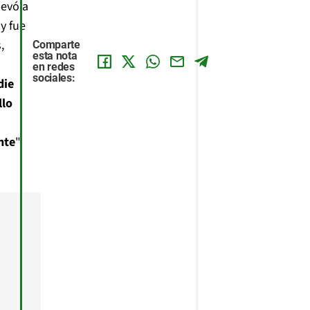
llevó a
 y fue
,
Comparte
esta nota
en redes
sociales:
die
llo
nte
",