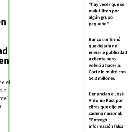
"hay veces que se
malutilizan por
algún grupo
ón
pequeño"
Banco confirmó
que dejaría de
ad
enviarle publicidad
 en
a cliente pero
volvió a hacerlo:
Corte lo multó con
$4,3 millones
ne el
blo
Denuncian a José
nte"
Antonio Kast por
a
cifras que dijo en
cadena nacional:
"Entregó
información falsa"