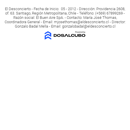
El Desconcierto - Fecha de Inicio: 05 - 2012 - Dirección: Providencia 2608,
of. 63. Santiago, Región Metropolitana, Chile - Teléfono: (+569) 67899269 -
Razón social: El Buen Aire SpA. - Contacto: María José Thomas,
Coordinadora General - Email:
mjosethomas@eldesconcierto.cl
- Director:
Gonzalo Badal Mella - Email:
gonzalobadal@eldesconcierto.cl