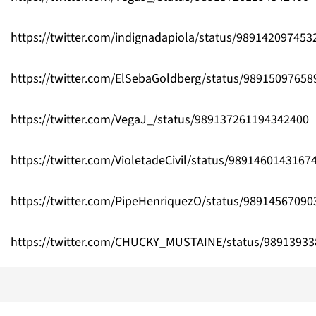
https://twitter.com/indignadapiola/status/98914209745
https://twitter.com/ElSebaGoldberg/status/9891509765
https://twitter.com/VegaJ_/status/989137261194342400
https://twitter.com/VioletadeCivil/status/9891460143167
https://twitter.com/PipeHenriquezO/status/9891456709
https://twitter.com/CHUCKY_MUSTAINE/status/9891393