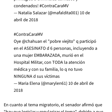
condenados!
#ContraCaraMV
— Natalia Salazar (@mafaldita001)
10 de
abril de 2018
#ContraCaraMV
Oye
@chahuan
el "pobre viejito" q participó
en el ASESINATO d 6 personas, incluyendo a
una mujer EMBARAZADA, murió en el
Hospital Militar, con TODA la atención
médica y con su familia, lo q no tuvo
NINGUNA d sus víctimas
— Maria Elena (@marylen61)
10 de abril de
2018
En cuanto al tema migratorio, el senador afirmó que
"hay que legislar y regularizar el tema", debido a que