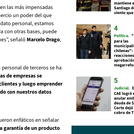
mantiene e
a en las más impensadas
Santiago d
viento que
mercio un poder del que
e dato personal, estamos
a con otras bases, puede
Política
"
nes”, señaló
Marcelo Drago
,
para las
municipal
chilenas": 
reacciones
aprobació
megarref
 personal de terceros se ha
as de empresas se
 clientes y luego emprender
Judicial
D
ndo con nuestros datos
CAE logró 
anular em
deuda de $
Corte dejó 
cobro de 
ueron enfáticos en señalar
a garantía de un producto