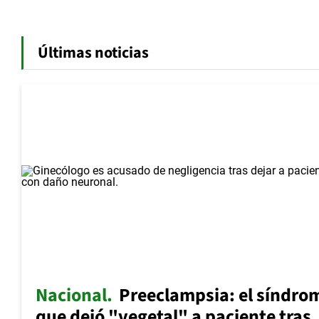
Últimas noticias
Nacional
Preeclampsia: el síndro
que dejó "vegetal" a paciente tras