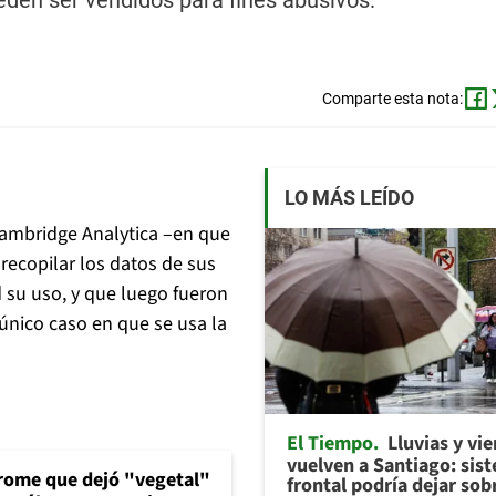
ueden ser vendidos para fines abusivos.
Comparte esta nota:
LO MÁS LEÍDO
ambridge Analytica –en que
 recopilar los datos de sus
d su uso, y que luego fueron
único caso en que se usa la
El Tiempo
Lluvias y vi
vuelven a Santiago: sis
drome que dejó "vegetal"
frontal podría dejar sob