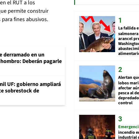
den el RUT a los
ue permite construir
 para fines abusivos.
La fallida 
salmonera 
arancel pr
Washingto
abastecim
alimentari
e derramado en un
e hombro: Deberán pagarle
Alertan qu
lobos mar
mil UF: gobierno ampliará
afectar aú
nte sobrestock de
pesca al de
depredador
control
Emergenci
incendio e
industrial 