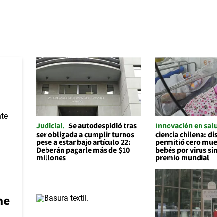
Judicial
Se autodespidió tras
Innovación en sal
ser obligada a cumplir turnos
ciencia chilena: d
pese a estar bajo artículo 22:
permitió cero mue
Deberán pagarle más de $10
bebés por virus sin
millones
premio mundial
me