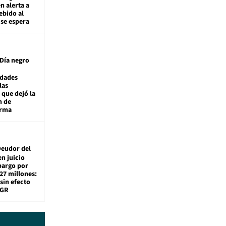
n alerta a
ebido al
 se espera
Día negro
idades
las
 que dejó la
n de
orma
eudor del
en juicio
bargo por
27 millones:
sin efecto
TGR