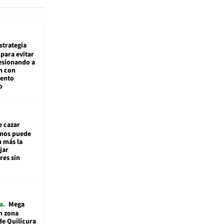
estrategia
para evitar
esionando a
n con
iento
o
e cazar
inos puede
n más la
jar
es sin
a
Mega
n zona
de Quilicura