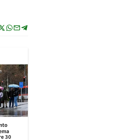
ento
tema
re 30