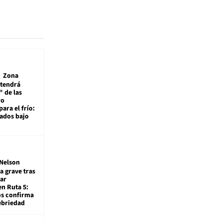
Zona
 tendrá
 de las
ro
ara el frío:
rados bajo
Nelson
a grave tras
ar
en Ruta 5:
os confirma
ebriedad