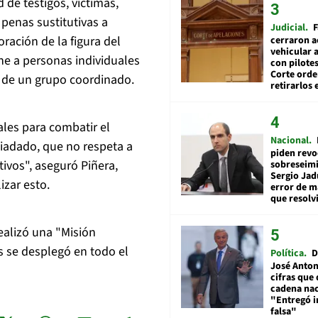
 de testigos, víctimas,
 penas sustitutivas a
Judicial
F
ración de la figura del
cerraron a
vehicular a
ne a personas individuales
con pilotes
Corte ord
r de un grupo coordinado.
retirarlos 
ales para combatir el
Nacional
piadado, que no respeta a
piden revo
tivos", aseguró Piñera,
sobreseimi
Sergio Jad
izar esto.
error de m
que resolv
ealizó una "Misión
s se desplegó en todo el
Política
D
José Anton
cifras que 
cadena nac
"Entregó 
falsa"