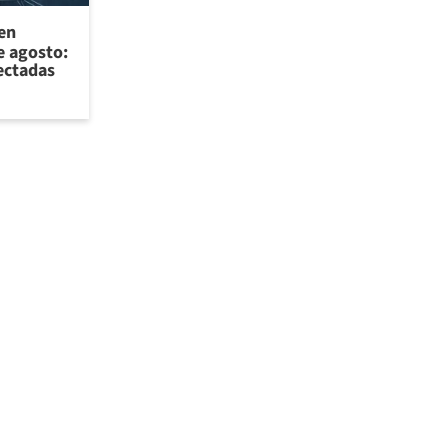
 en
e agosto:
ectadas