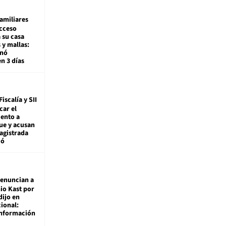
amiliares
cceso
 su casa
 y mallas:
enó
en 3 días
Fiscalía y SII
car el
ento a
ue y acusan
agistrada
ió
enuncian a
io Kast por
dijo en
ional:
información