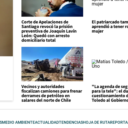
Corte de Apelaciones de
El patriarcado ta
Santiago revocó la prisión
aprendió a tener r
preventiva de Joaquín Lavín
mujer
León: Quedó con arresto
domiciliario total
Vecinos y autoridades
"La agenda de seg
fiscalizan camiones para frenar
para la tele": el d
derrames de petróleo en
cuestionamiento d
salares del norte de Chile
Toledo al Gobiern
S
MEDIO AMBIENTE
ACTUALIDAD
TENDENCIAS
HOJA DE RUTA
REPORTA