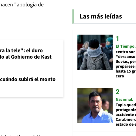
 hacen "apología de
Las más leídas
El Tiempo
a la tele": el duro
centro sur
o al Gobierno de Kast
"descanso"
lluvias, pe
prepárese p
hasta 15 g
cero
 cuándo subirá el monto
Nacional
Tapia qued
protagoniz
accidente 
Carabiner
estado de 