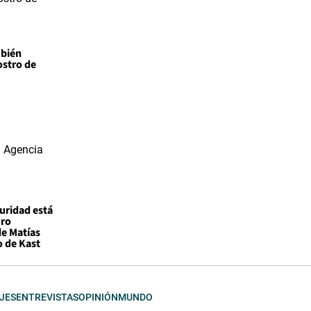
mbién
ostro de
uridad está
uro
e Matías
o de Kast
JES
ENTREVISTAS
OPINIÓN
MUNDO