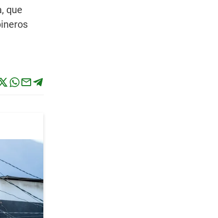
a, que
bineros