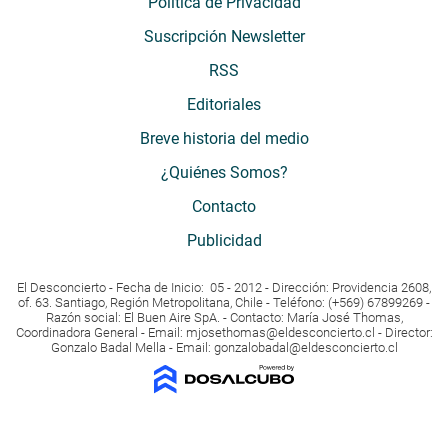
Política de Privacidad
Suscripción Newsletter
RSS
Editoriales
Breve historia del medio
¿Quiénes Somos?
Contacto
Publicidad
El Desconcierto - Fecha de Inicio: 05 - 2012 - Dirección: Providencia 2608,
of. 63. Santiago, Región Metropolitana, Chile - Teléfono: (+569) 67899269 -
Razón social: El Buen Aire SpA. - Contacto: María José Thomas,
Coordinadora General - Email:
mjosethomas@eldesconcierto.cl
- Director:
Gonzalo Badal Mella - Email:
gonzalobadal@eldesconcierto.cl