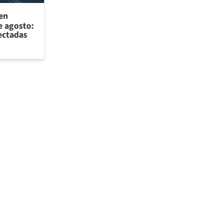
 en
e agosto:
ectadas