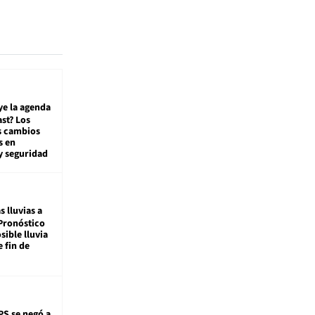
ye la agenda
st? Los
s cambios
s en
y seguridad
s lluvias a
Pronóstico
sible lluvia
e fin de
PS se negó a