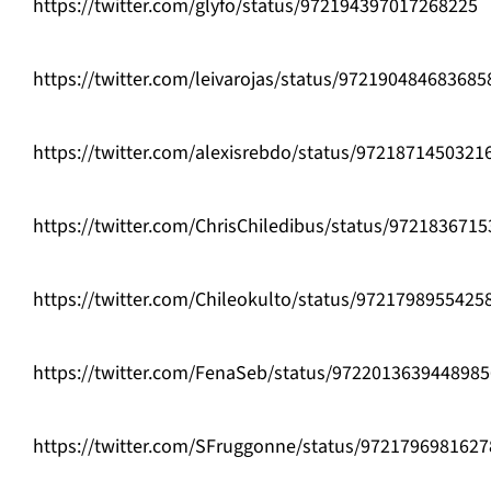
https://twitter.com/glyfo/status/972194397017268225
https://twitter.com/leivarojas/status/972190484683685
https://twitter.com/alexisrebdo/status/9721871450321
https://twitter.com/ChrisChiledibus/status/972183671
https://twitter.com/Chileokulto/status/9721798955425
https://twitter.com/FenaSeb/status/972201363944898
https://twitter.com/SFruggonne/status/972179698162