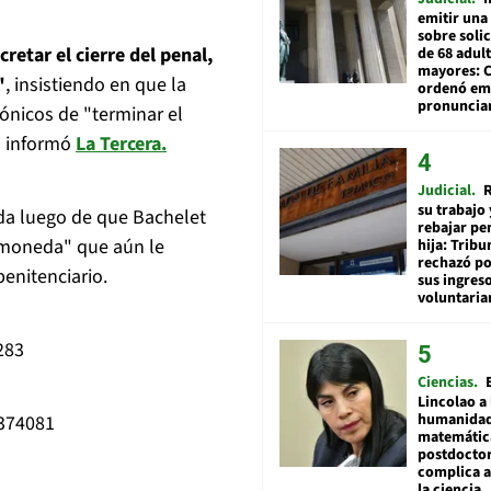
emitir una
sobre soli
cretar el cierre del penal,
de 68 adul
mayores: 
"
, insistiendo en que la
ordenó emi
pronuncia
ónicos de "terminar el
n informó
La Tercera.
Judicial
R
su trabajo 
uda luego de que Bachelet
rebajar pe
a moneda" que aún le
hija: Tribu
rechazó po
enitenciario.
sus ingres
voluntari
283
Ciencias
Lincolao a 
humanidad
9374081
matemátic
postdocto
complica 
la ciencia