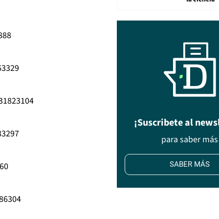
888
63329
531823104
¡Suscribete al news
83297
para saber más
SABER MÁS
560
786304