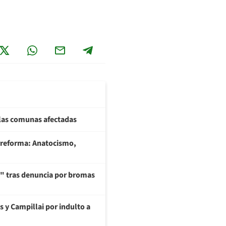
 las comunas afectadas
rreforma: Anatocismo,
ía" tras denuncia por bromas
s y Campillai por indulto a