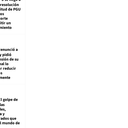
 resolución
citud de PGU
tos
Corte
tir un
miento
enunció a
y pidió
nsión de su
nal lo
r reducir
os
amente
El golpe de
las
es,
a y
rados que
al mundo de