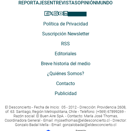
REPORTAJES
ENTREVISTAS
OPINIÓN
MUNDO
Política de Privacidad
Suscripción Newsletter
RSS
Editoriales
Breve historia del medio
¿Quiénes Somos?
Contacto
Publicidad
El Desconcierto - Fecha de Inicio: 05 - 2012 - Dirección: Providencia 2608,
of. 63. Santiago, Región Metropolitana, Chile - Teléfono: (+569) 67899269 -
Razón social: El Buen Aire SpA. - Contacto: María José Thomas,
Coordinadora General - Email:
mjosethomas@eldesconcierto.cl
- Director:
Gonzalo Badal Mella - Email:
gonzalobadal@eldesconcierto.cl