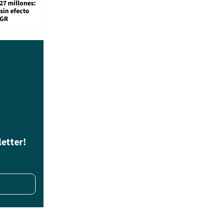
27 millones:
sin efecto
TGR
letter!