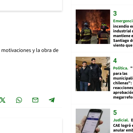
Emergenci
incendio e
industrial 
mantiene e
Santiago d
viento que
 motivaciones y la obra de
Política
"
para las
municipal
chilenas": 
reacciones
aprobació
megarref
Judicial
D
CAE logró 
anular em