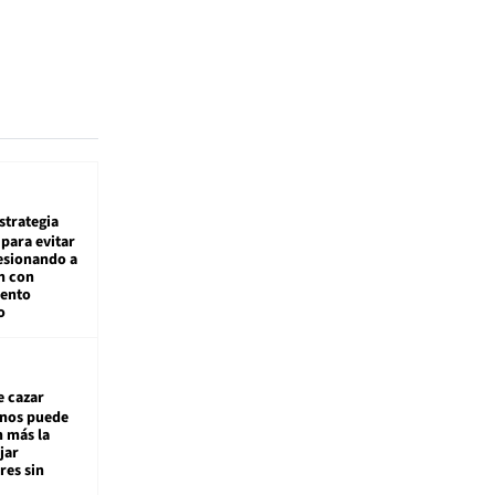
estrategia
para evitar
esionando a
n con
iento
o
e cazar
inos puede
n más la
jar
es sin