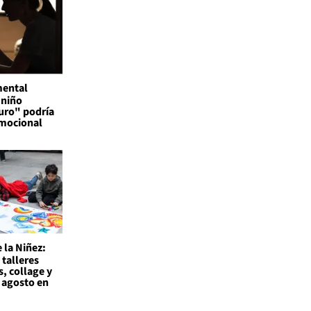
mental
 niño
uro" podría
emocional
 la Niñez:
 talleres
s, collage y
 agosto en