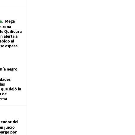
a
Mega
n zona
de Quilicura
n alerta a
ebido al
 se espera
Día negro
idades
las
 que dejó la
n de
orma
eudor del
en juicio
bargo por