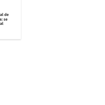
al de
a: se
al