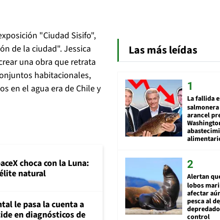
exposición "Ciudad Sisifo",
Las más leídas
ión de la ciudad". Jessica
rear una obra que retrata
conjuntos habitacionales,
 en el agua era de Chile y
La fallida 
salmonera 
arancel pr
Washingto
abastecim
alimentari
paceX choca con la Luna:
élite natural
Alertan qu
lobos mar
afectar aú
pesca al de
al le pasa la cuenta a
depredador
ide en diagnósticos de
control