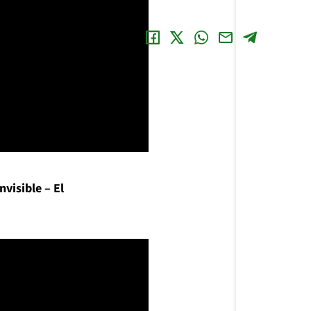
Comparte
esta nota
en redes
sociales:
visible – El