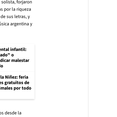
solista, forjaron
s por la riqueza
de sus letras, y
úsica argentina y
ntal infantil:
lado" o
dicar malestar
do
la Niñez: feria
es gratuitos de
nimales por todo
os desde la