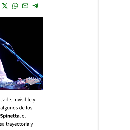
ade, Invisible y
 algunos de los
 Spinetta
, el
a trayectoria y