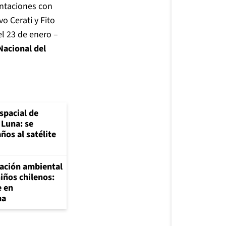
entaciones con
 Cerati y Fito
el 23 de enero –
Nacional del
spacial de
 Luna: se
ños al satélite
ación ambiental
niños chilenos:
e en
ma