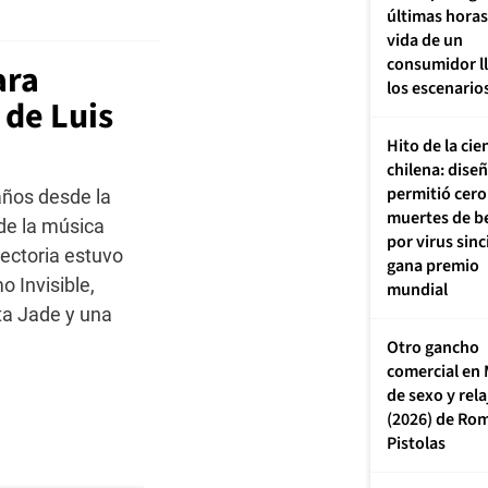
últimas horas
vida de un
consumidor ll
ara
los escenario
 de Luis
Hito de la cie
chilena: dise
permitió cero
años desde la
muertes de b
 de la música
por virus sinc
yectoria estuvo
gana premio
 Invisible,
mundial
ta Jade y una
Otro gancho
comercial en 
de sexo y rel
(2026) de Ro
Pistolas