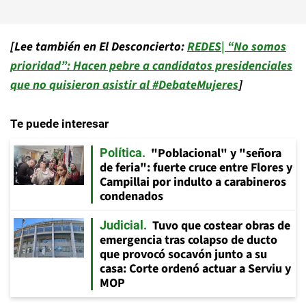
[Lee también en El Desconcierto:
REDES| “No somos
prioridad”: Hacen pebre a candidatos presidenciales
que no quisieron asistir al #DebateMujeres
]
Te puede interesar
"Poblacional" y "señora
Política
de feria": fuerte cruce entre Flores y
Campillai por indulto a carabineros
condenados
Tuvo que costear obras de
Judicial
emergencia tras colapso de ducto
que provocó socavón junto a su
casa: Corte ordenó actuar a Serviu y
MOP