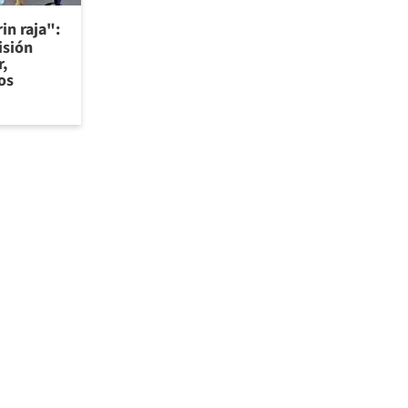
in raja":
isión
r,
os