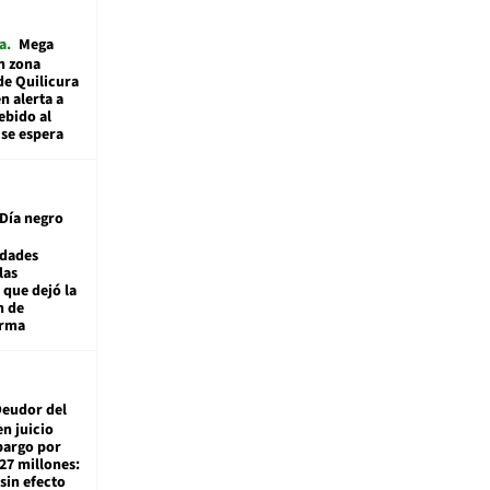
a
Mega
n zona
de Quilicura
n alerta a
ebido al
 se espera
Día negro
idades
las
 que dejó la
n de
orma
eudor del
en juicio
bargo por
27 millones:
sin efecto