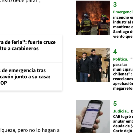
 Esto debe parar",
Emergenci
incendio e
industrial 
mantiene e
Santiago d
viento que
a de feria": fuerte cruce
lto a carabineros
Política
"
para las
municipal
s de emergencia tras
chilenas": 
cavón junto a su casa:
reacciones
MOP
aprobació
megarref
Judicial
D
CAE logró 
anular em
deuda de $
iqueza, pero no lo hagan a
Corte dejó 