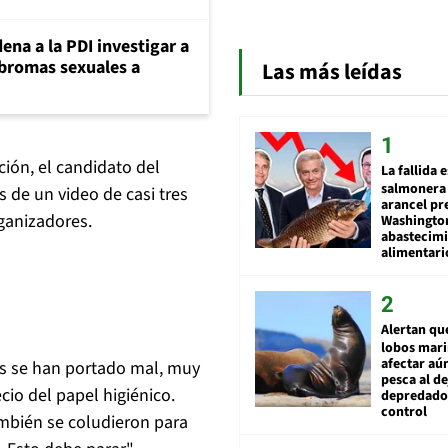
ena a la PDI investigar a
 bromas sexuales a
Las más leídas
ción, el candidato del
La fallida 
salmonera 
 de un video de casi tres
arancel pr
ganizadores.
Washingto
abastecim
alimentari
Alertan qu
lobos mar
afectar aú
es se han portado mal, muy
pesca al de
cio del papel higiénico.
depredador
control
ambién se coludieron para