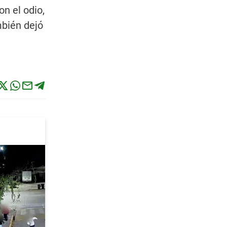
n el odio,
mbién dejó