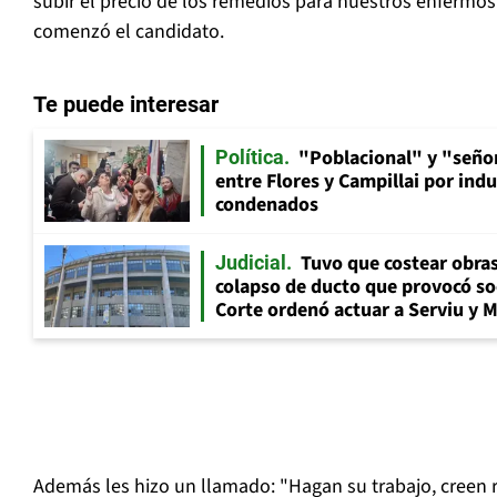
subir el precio de los remedios para nuestros enfermos.
comenzó el candidato.
Te puede interesar
"Poblacional" y "señor
Política
entre Flores y Campillai por indu
condenados
Tuvo que costear obra
Judicial
colapso de ducto que provocó so
Corte ordenó actuar a Serviu y 
Además les hizo un llamado: "Hagan su trabajo, creen r