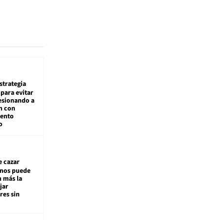
estrategia
para evitar
esionando a
n con
iento
o
e cazar
inos puede
n más la
jar
es sin