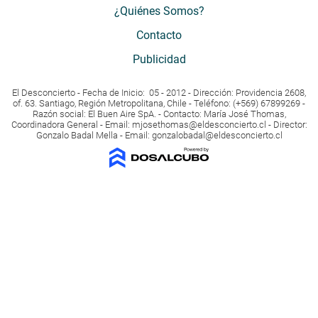
¿Quiénes Somos?
Contacto
Publicidad
El Desconcierto - Fecha de Inicio: 05 - 2012 - Dirección: Providencia 2608,
of. 63. Santiago, Región Metropolitana, Chile - Teléfono: (+569) 67899269 -
Razón social: El Buen Aire SpA. - Contacto: María José Thomas,
Coordinadora General - Email:
mjosethomas@eldesconcierto.cl
- Director:
Gonzalo Badal Mella - Email:
gonzalobadal@eldesconcierto.cl