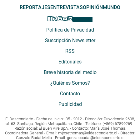
REPORTAJES
ENTREVISTAS
OPINIÓN
MUNDO
Política de Privacidad
Suscripción Newsletter
RSS
Editoriales
Breve historia del medio
¿Quiénes Somos?
Contacto
Publicidad
El Desconcierto - Fecha de Inicio: 05 - 2012 - Dirección: Providencia 2608,
of. 63. Santiago, Región Metropolitana, Chile - Teléfono: (+569) 67899269 -
Razón social: El Buen Aire SpA. - Contacto: María José Thomas,
Coordinadora General - Email:
mjosethomas@eldesconcierto.cl
- Director:
Gonzalo Badal Mella - Email:
gonzalobadal@eldesconcierto.cl