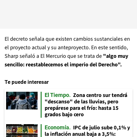
El decreto señala que existen cambios sustanciales en
el proyecto actual y su anteproyecto. En este sentido,
Sharp señaló a El Mercurio que se trata de
"algo muy
sencillo: reestablecemos el imperio del Derecho".
Te puede interesar
Zona centro sur tendrá
El Tiempo
"descanso" de las lluvias, pero
prepárese para el frío: hasta 15
grados bajo cero
IPC de julio sube 0,1% y
Economía
la inflación anual baja a 3,5%: