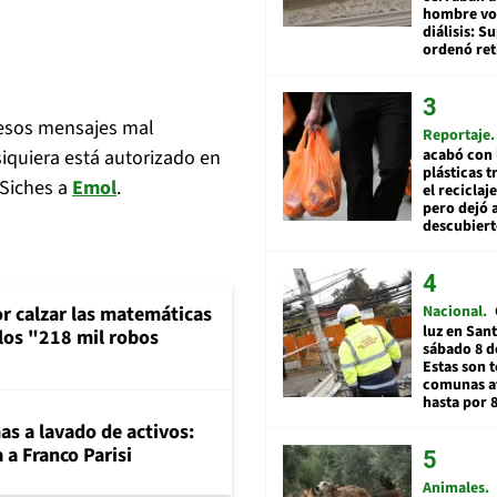
hombre vol
diálisis: 
ordenó ret
 esos mensajes mal
Reportaje
iquiera está autorizado en
acabó con 
plásticas 
 Siches a
Emol
.
el reciclaj
pero dejó a
descubiert
or calzar las matemáticas
Nacional
luz en San
 los "218 mil robos
sábado 8 d
Estas son t
comunas a
hasta por 
mas a lavado de activos:
 a Franco Parisi
Animales