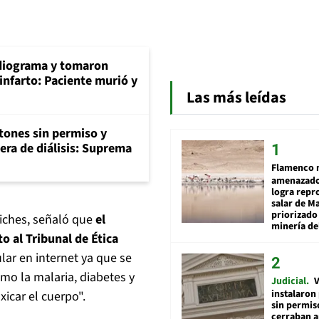
diograma y tomaron
infarto: Paciente murió y
Las más leídas
tones sin permiso y
era de diálisis: Suprema
Flamenco 
amenazado
logra repr
salar de M
priorizado
Siches, señaló que
el
minería del
o al Tribunal de Ética
lar en internet ya que se
o la malaria, diabetes y
Judicial
V
instalaron
icar el cuerpo".
sin permis
cerraban a