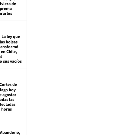
viera de
Suprema
irarlos
La ley que
las bolsas
transformó
e en Chile,
l
o sus vacíos
Cortes de
tiago hoy
e agosto:
odas las
fectadas
8 horas
Abandono,