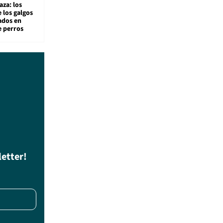
aza: los
 los galgos
sados en
e perros
letter!