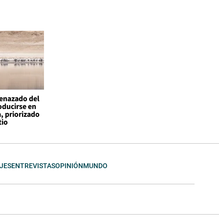
enazado del
ducirse en
, priorizado
tio
JES
ENTREVISTAS
OPINIÓN
MUNDO