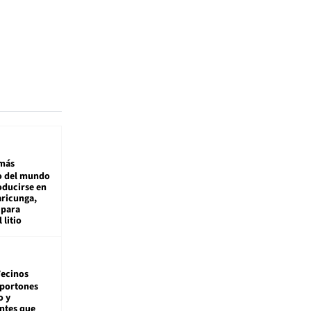
más
 del mundo
oducirse en
aricunga,
 para
 litio
ecinos
 portones
o y
ntes que