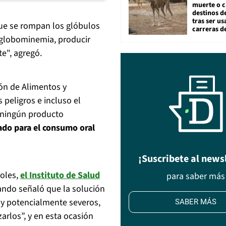
muerte o c
destinos de
tras ser u
ue se rompan los glóbulos
carreras d
taglobominemia, producir
te", agregó.
ón de Alimentos y
peligros e incluso el
“ningún producto
ado para el consumo oral
¡Suscribete al news
coles,
el Instituto de Salud
para saber más
ando señaló que la solución
 y potencialmente severos,
SABER MÁS
zarlos”, y en esta ocasión