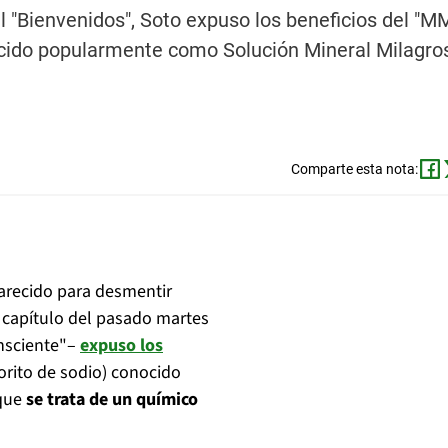
l "Bienvenidos", Soto expuso los beneficios del "M
nocido popularmente como Solución Mineral Milagro
Comparte esta nota:
arecido para desmentir
l capítulo del pasado martes
onsciente"–
expuso los
lorito de sodio) conocido
 que
se trata de un químico