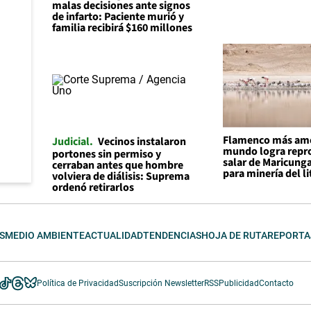
malas decisiones ante signos
de infarto: Paciente murió y
familia recibirá $160 millones
Flamenco más am
Judicial
Vecinos instalaron
mundo logra repro
portones sin permiso y
salar de Maricunga
cerraban antes que hombre
para minería del li
volviera de diálisis: Suprema
ordenó retirarlos
S
MEDIO AMBIENTE
ACTUALIDAD
TENDENCIAS
HOJA DE RUTA
REPORTA
Política de Privacidad
Suscripción Newsletter
RSS
Publicidad
Contacto