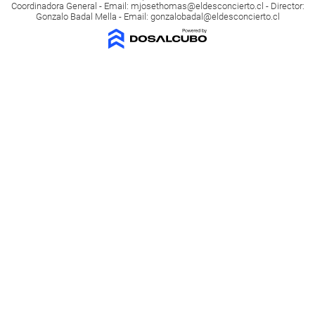
Coordinadora General - Email:
mjosethomas@eldesconcierto.cl
- Director:
Gonzalo Badal Mella - Email:
gonzalobadal@eldesconcierto.cl