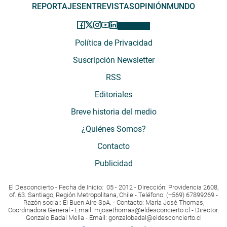
REPORTAJES
ENTREVISTAS
OPINIÓN
MUNDO
Política de Privacidad
Suscripción Newsletter
RSS
Editoriales
Breve historia del medio
¿Quiénes Somos?
Contacto
Publicidad
El Desconcierto - Fecha de Inicio: 05 - 2012 - Dirección: Providencia 2608,
of. 63. Santiago, Región Metropolitana, Chile - Teléfono: (+569) 67899269 -
Razón social: El Buen Aire SpA. - Contacto: María José Thomas,
Coordinadora General - Email:
mjosethomas@eldesconcierto.cl
- Director:
Gonzalo Badal Mella - Email:
gonzalobadal@eldesconcierto.cl