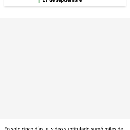
17 de septiembre
En solo cinco días, el video subtitulado sumó miles de