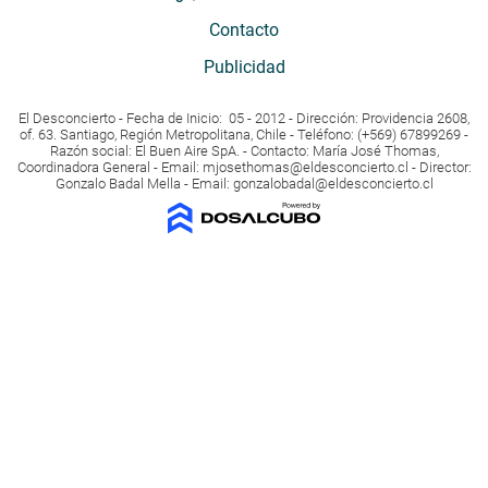
Contacto
Publicidad
El Desconcierto - Fecha de Inicio: 05 - 2012 - Dirección: Providencia 2608,
of. 63. Santiago, Región Metropolitana, Chile - Teléfono: (+569) 67899269 -
Razón social: El Buen Aire SpA. - Contacto: María José Thomas,
Coordinadora General - Email:
mjosethomas@eldesconcierto.cl
- Director:
Gonzalo Badal Mella - Email:
gonzalobadal@eldesconcierto.cl