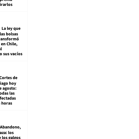
irarlos
La ley que
las bolsas
transformó
e en Chile,
l
o sus vacíos
Cortes de
tiago hoy
e agosto:
odas las
fectadas
8 horas
Abandono,
aza: los
 los galgos