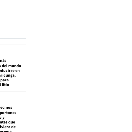
más
 del mundo
oducirse en
aricunga,
 para
 litio
ecinos
 portones
o y
ntes que
viera de
Suprema