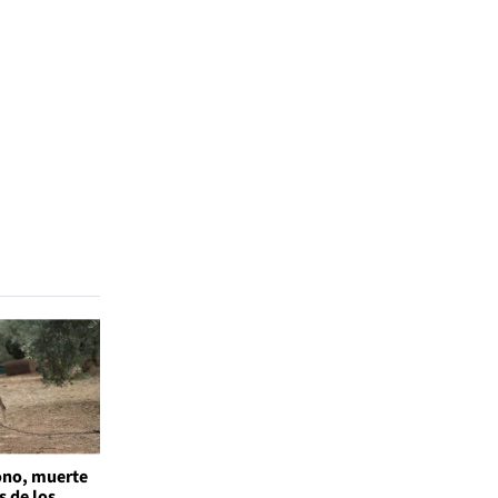
no, muerte
s de los