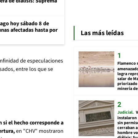
era de diálisis: Suprema
iago hoy sábado 8 de
unas afectadas hasta por
Las más leídas
infinidad de especulaciones
Flamenco 
sados, entre los que se
amenazado
logra repr
salar de M
priorizado
minería del
Judicial
V
instalaron
n si el hecho corresponde a
sin permis
cerraban a
ertura,
en "CHV" mostraron
hombre vol
diálisis: 