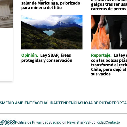
salar de Maricunga, priorizado
galgos tras ser us
para minería del litio
carreras de perros
Opinión
Ley SBAP, áreas
Reportaje
La ley
protegidas y conservación
con las bolsas plás
transformó el reci
Chile, pero dejó a
sus vacíos
S
MEDIO AMBIENTE
ACTUALIDAD
TENDENCIAS
HOJA DE RUTA
REPORTA
Política de Privacidad
Suscripción Newsletter
RSS
Publicidad
Contacto