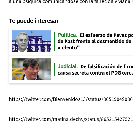
a una psíquica comunicándose con la fallecida Viviana 
Te puede interesar
El esfuerzo de Pavez p
Política
de Kast frente al desmentido de
violento"
De falsificación de fir
Judicial
causa secreta contra el PDG cerca
https://twitter.com/Bienvenidos13/status/8651904908
https://twitter.com/matinaldechv/status/86521542752