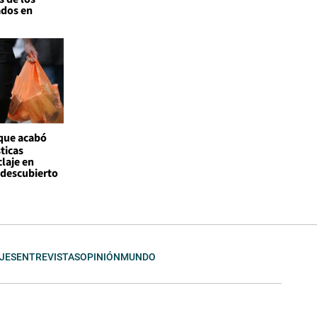
ados en
 que acabó
ticas
claje en
l descubierto
JES
ENTREVISTAS
OPINIÓN
MUNDO