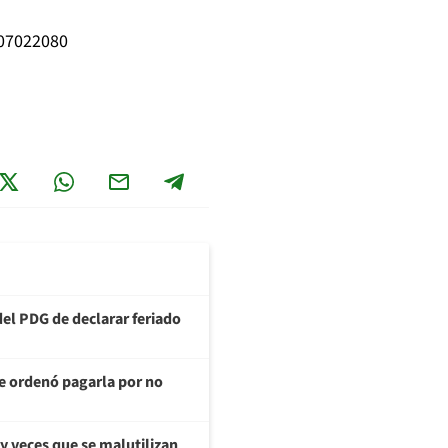
807022080
del PDG de declarar feriado
te ordenó pagarla por no
y veces que se malutilizan