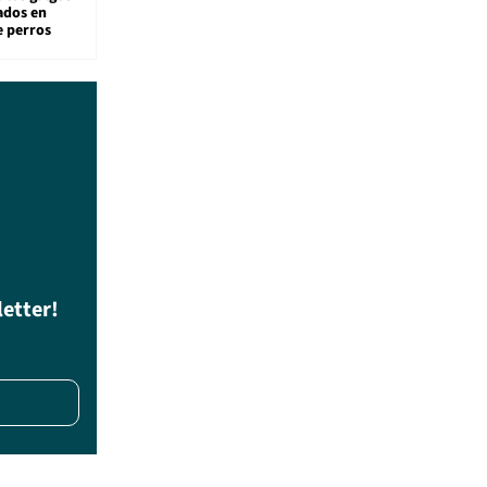
sados en
e perros
letter!