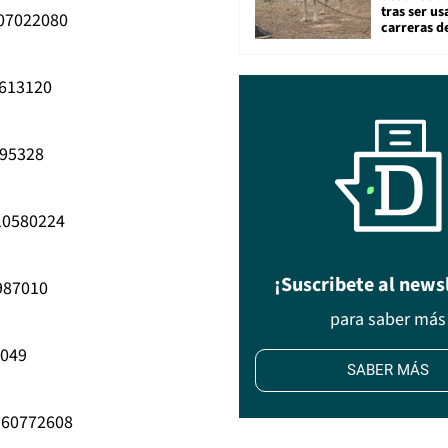
tras ser u
807022080
carreras d
6613120
995328
10580224
¡Suscribete al news
987010
para saber más
8049
SABER MÁS
960772608