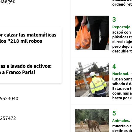
Haeger.
ordenó ret
Reportaje
acabó con 
or calzar las matemáticas
plásticas 
 los "218 mil robos
el reciclaj
pero dejó a
descubiert
mas a lavado de activos:
 a Franco Parisi
Nacional
luz en San
sábado 8 d
Estas son t
comunas a
65623040
hasta por 
1257472
Animales
muerte o c
destinos de