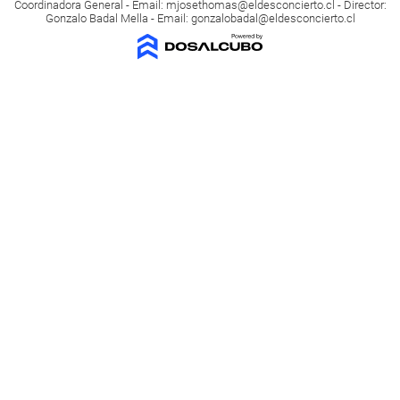
Coordinadora General - Email:
mjosethomas@eldesconcierto.cl
- Director:
Gonzalo Badal Mella - Email:
gonzalobadal@eldesconcierto.cl