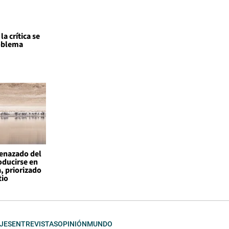
a crítica se
roblema
enazado del
ducirse en
, priorizado
tio
JES
ENTREVISTAS
OPINIÓN
MUNDO