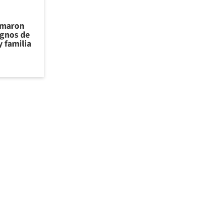
omaron
ignos de
y familia