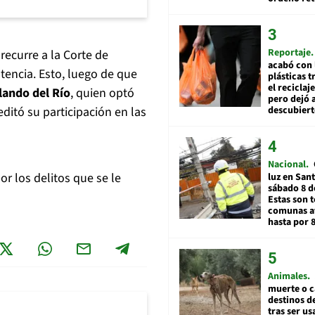
Reportaje
recurre a la Corte de
acabó con 
tencia. Esto, luego de que
plásticas 
el reciclaj
olando del Río
, quien optó
pero dejó a
descubiert
ditó su participación en las
Nacional
or los delitos que se le
luz en San
sábado 8 d
Estas son t
comunas a
hasta por 
Animales
muerte o c
destinos de
tras ser u