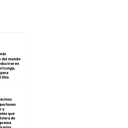
más
 del mundo
oducirse en
aricunga,
 para
 litio
ecinos
 portones
o y
ntes que
viera de
Suprema
irarlos