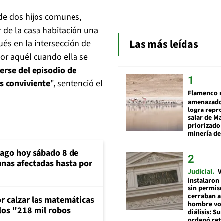
 de dos hijos comunes,
r de la casa habitación una
Las más leídas
ués en la intersección de
or aquél cuando ella se
erse del episodio de
s conviviente
", sentenció el
Flamenco 
amenazado
logra repr
salar de M
priorizado
minería del
iago hoy sábado 8 de
unas afectadas hasta por
Judicial
V
instalaron
sin permis
cerraban a
or calzar las matemáticas
hombre vol
 los "218 mil robos
diálisis: 
ordenó ret