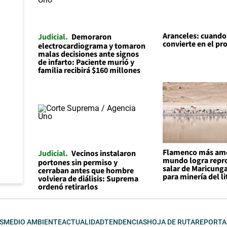
Aranceles: cuando l
Judicial
Demoraron
convierte en el p
electrocardiograma y tomaron
malas decisiones ante signos
de infarto: Paciente murió y
familia recibirá $160 millones
Flamenco más am
Judicial
Vecinos instalaron
mundo logra repro
portones sin permiso y
salar de Maricunga
cerraban antes que hombre
para minería del li
volviera de diálisis: Suprema
ordenó retirarlos
S
MEDIO AMBIENTE
ACTUALIDAD
TENDENCIAS
HOJA DE RUTA
REPORTA