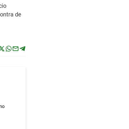
cio
contra de