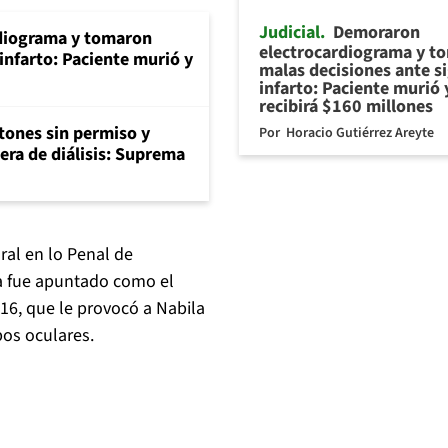
Judicial
Demoraron
diograma y tomaron
electrocardiograma y t
infarto: Paciente murió y
malas decisiones ante s
infarto: Paciente murió 
recibirá $160 millones
tones sin permiso y
Por
Horacio Gutiérrez Areyte
era de diálisis: Suprema
ral en lo Penal de
ga fue apuntado como el
16, que le provocó a Nabila
bos oculares.