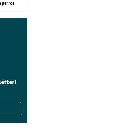
e perros
letter!