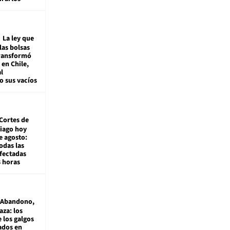
La ley que
las bolsas
transformó
e en Chile,
l
o sus vacíos
Cortes de
tiago hoy
e agosto:
odas las
fectadas
8 horas
Abandono,
aza: los
 los galgos
sados en