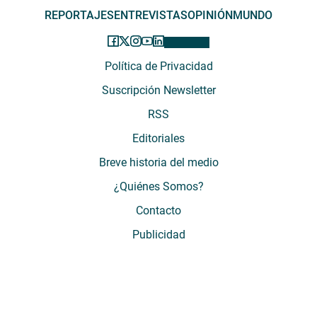
REPORTAJES
ENTREVISTAS
OPINIÓN
MUNDO
Política de Privacidad
Suscripción Newsletter
RSS
Editoriales
Breve historia del medio
¿Quiénes Somos?
Contacto
Publicidad
El Desconcierto - Fecha de Inicio: 05 - 2012 - Dirección: Providencia 2608,
of. 63. Santiago, Región Metropolitana, Chile - Teléfono: (+569) 67899269 -
Razón social: El Buen Aire SpA. - Contacto: María José Thomas,
Coordinadora General - Email:
mjosethomas@eldesconcierto.cl
- Director:
Gonzalo Badal Mella - Email:
gonzalobadal@eldesconcierto.cl