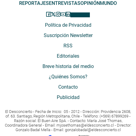
REPORTAJES
ENTREVISTAS
OPINIÓN
MUNDO
Política de Privacidad
Suscripción Newsletter
RSS
Editoriales
Breve historia del medio
¿Quiénes Somos?
Contacto
Publicidad
El Desconcierto - Fecha de Inicio: 05 - 2012 - Dirección: Providencia 2608,
of. 63. Santiago, Región Metropolitana, Chile - Teléfono: (+569) 67899269 -
Razón social: El Buen Aire SpA. - Contacto: María José Thomas,
Coordinadora General - Email:
mjosethomas@eldesconcierto.cl
- Director:
Gonzalo Badal Mella - Email:
gonzalobadal@eldesconcierto.cl