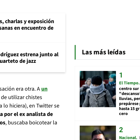
s, charlas y exposición
esanas en encuentro de
Las más leídas
dríguez estrena junto al
uarteto de jazz
El Tiempo
sación era otra. A
un
centro sur
"descanso"
e utilizar chistes
lluvias, pe
prepárese p
lo hiciera), en Twitter se
hasta 15 g
 por el ex analista de
cero
ros
, buscaba boicotear la
Nacional