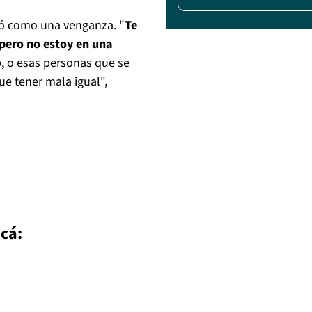
tió como una venganza. "
Te
 pero no estoy en una
o
, o esas personas que se
ue tener mala igual",
acá: