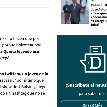
Política
D
José Anton
cifras que 
cadena nac
"Entregó 
falsa"
ro si lo hacen que por
r, porque boicotear por
la Quinta leyendo ese
agregó.
ha twittera, un joven de la
racasar, "por último que
¡Suscribete al news
 show de J Balvin y luego
ndo un hashtag que no se
para saber más
SABER MÁS