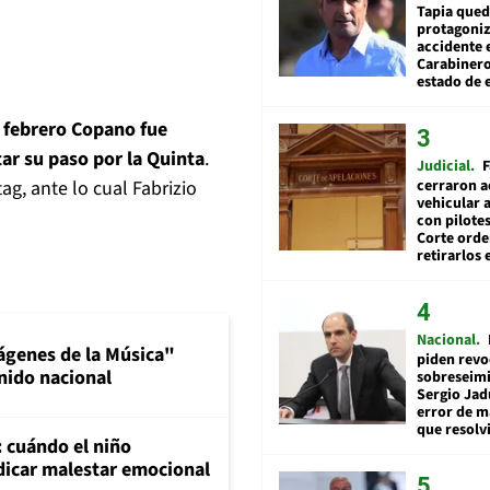
Tapia qued
protagoniz
accidente 
Carabiner
estado de 
 febrero Copano fue
ar su paso por la Quinta
.
Judicial
F
ag, ante lo cual Fabrizio
cerraron a
vehicular a
con pilotes
Corte ord
retirarlos 
Nacional
ágenes de la Música"
piden revo
nido nacional
sobreseimi
Sergio Jad
error de m
que resolv
: cuándo el niño
dicar malestar emocional