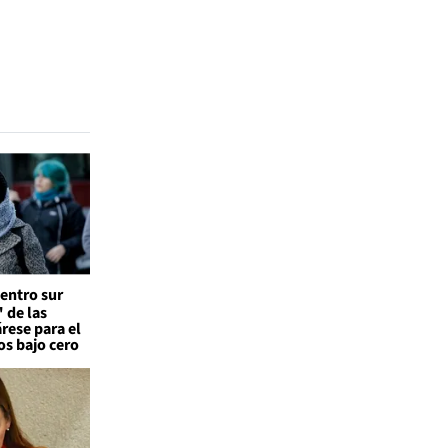
entro sur
 de las
árese para el
os bajo cero