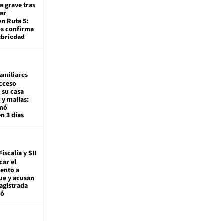
a grave tras
ar
en Ruta 5:
os confirma
ebriedad
amiliares
cceso
 su casa
 y mallas:
enó
en 3 días
Fiscalía y SII
car el
ento a
ue y acusan
agistrada
ió