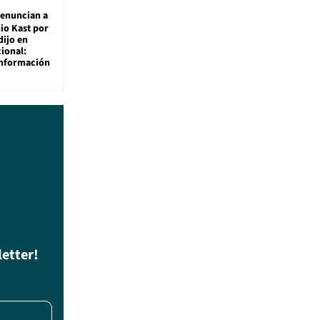
enuncian a
io Kast por
dijo en
ional:
información
letter!