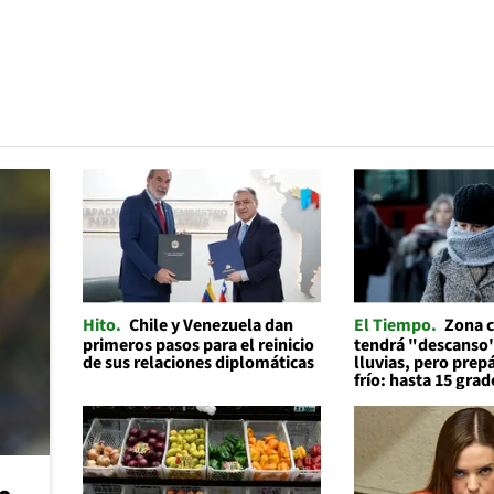
Hito
Chile y Venezuela dan
El Tiempo
Zona c
primeros pasos para el reinicio
tendrá "descanso"
de sus relaciones diplomáticas
lluvias, pero prep
frío: hasta 15 grad