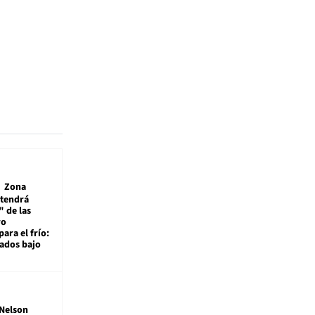
Zona
 tendrá
 de las
ro
ara el frío:
rados bajo
Nelson