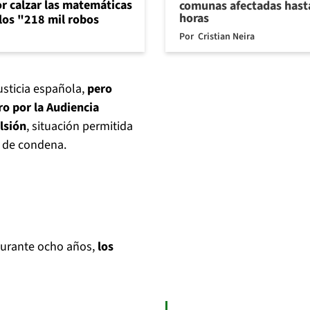
or calzar las matemáticas
comunas afectadas hast
horas
 los "218 mil robos
Por
Cristian Neira
usticia española,
pero
ro por la Audiencia
lsión
, situación permitida
o de condena.
 durante ocho años,
los