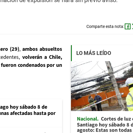
nación de expulsión se hará sin previo aviso.
Comparte esta nota:
lero (29)
,
ambos absueltos
LO MÁS LEÍDO
cedentes,
volverán a Chile,
e fueron condenados por un
iago hoy sábado 8 de
unas afectadas hasta por
Nacional
Cortes de luz
Santiago hoy sábado 8 
agosto: Estas son todas 