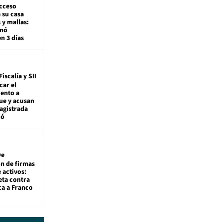
cceso
 su casa
 y mallas:
enó
en 3 días
Fiscalía y SII
car el
ento a
ue y acusan
agistrada
ió
De
ón de firmas
 activos:
eta contra
ca a Franco