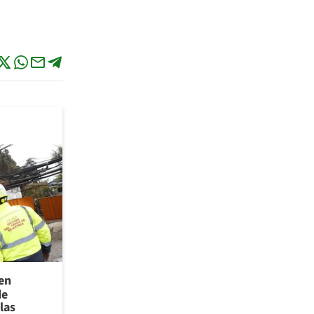
 en
de
las