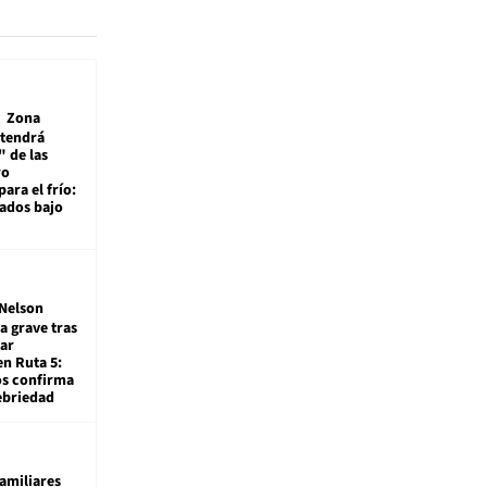
Zona
 tendrá
 de las
ro
ara el frío:
rados bajo
Nelson
a grave tras
ar
en Ruta 5:
os confirma
ebriedad
amiliares