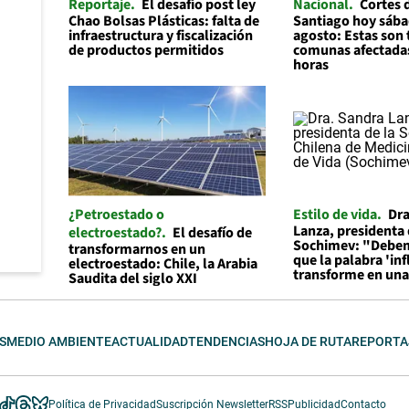
Reportaje
El desafío post ley
Nacional
Cortes 
Chao Bolsas Plásticas: falta de
Santiago hoy sába
infraestructura y fiscalización
agosto: Estas son 
de productos permitidos
comunas afectadas
horas
¿Petroestado o
Estilo de vida
Dra
Lanza, presidenta
electroestado?
El desafío de
Sochimev: "Debem
transformarnos en un
que la palabra 'in
electroestado: Chile, la Arabia
transforme en un
Saudita del siglo XXI
S
MEDIO AMBIENTE
ACTUALIDAD
TENDENCIAS
HOJA DE RUTA
REPORTA
Política de Privacidad
Suscripción Newsletter
RSS
Publicidad
Contacto