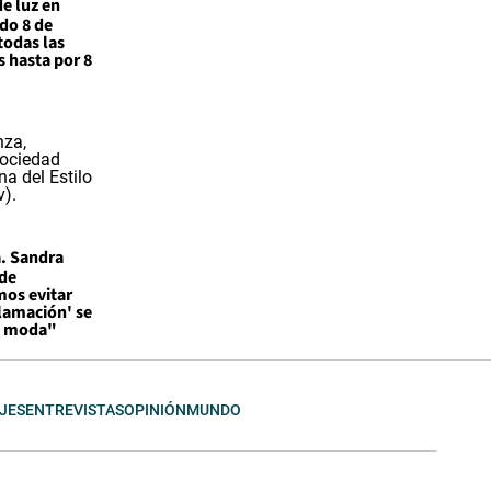
de luz en
do 8 de
todas las
 hasta por 8
. Sandra
 de
os evitar
flamación' se
a moda"
JES
ENTREVISTAS
OPINIÓN
MUNDO