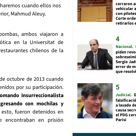
cerraron a
ue haremos cuando ellos nos
vehicular a
erior, Mahmud Aleuy.
con pilotes
Corte ord
retirarlos 
bombas, ambos viajaron a
tica en la Universitat de
Nacional
estaurantes chilenos de la
piden revo
sobreseimi
Sergio Jad
error de m
que resolv
2 de octubre de 2013 cuando
enidos por su participación.
omando Insurreccionalista
Judicial
falsificaci
ngresando con mochilas y
a lavado de
causa secr
esto, fueron detenidos en
el PDG cer
 encontraban en prisión
Parisi