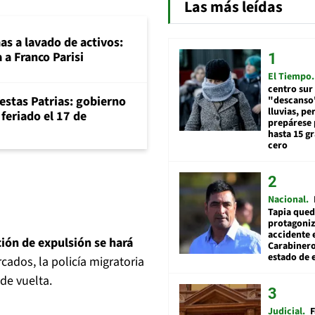
Las más leídas
mas a lavado de activos:
 a Franco Parisi
El Tiempo
centro sur
iestas Patrias: gobierno
"descanso"
lluvias, pe
feriado el 17 de
prepárese p
hasta 15 g
cero
Nacional
Tapia qued
protagoniz
accidente 
ción de expulsión se hará
Carabiner
estado de 
cados, la policía migratoria
de vuelta.
Judicial
F