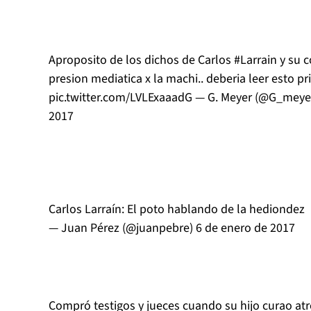
Aproposito de los dichos de Carlos
#Larrain
y su c
presion mediatica x la machi.. deberia leer esto pr
pic.twitter.com/LVLExaaadG
— G. Meyer (@G_meye
2017
Carlos Larraín: El poto hablando de la hediondez
— Juan Pérez (@juanpebre)
6 de enero de 2017
Compró testigos y jueces cuando su hijo curao atr