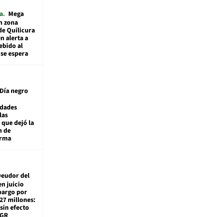
a
Mega
n zona
de Quilicura
n alerta a
ebido al
 se espera
Día negro
idades
las
 que dejó la
n de
orma
eudor del
en juicio
bargo por
27 millones:
sin efecto
TGR