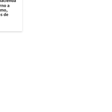
Hacienda
rno a
smo,
os de