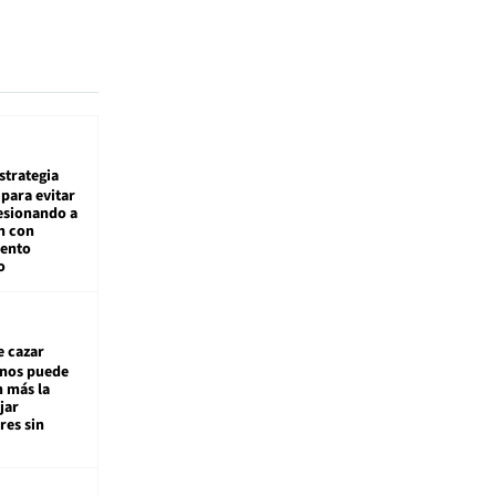
estrategia
para evitar
esionando a
n con
iento
o
e cazar
inos puede
n más la
jar
es sin