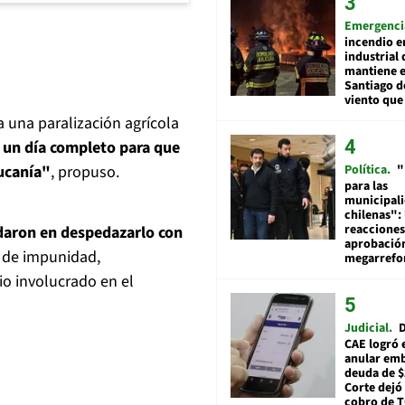
Emergenci
incendio e
industrial 
mantiene e
Santiago d
viento que
 una paralización agrícola
r un día completo para que
Política
"
aucanía"
, propuso.
para las
municipal
chilenas": 
reacciones
rdaron en despedazarlo con
aprobació
r de impunidad,
megarref
io involucrado en el
Judicial
D
CAE logró 
anular em
deuda de $
Corte dejó 
cobro de 