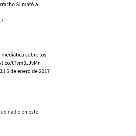
orracho SI mató a
17
n mediática sobre los
//t.co/tTvm3JJvMn
CL)
6 de enero de 2017
ue nadie en este