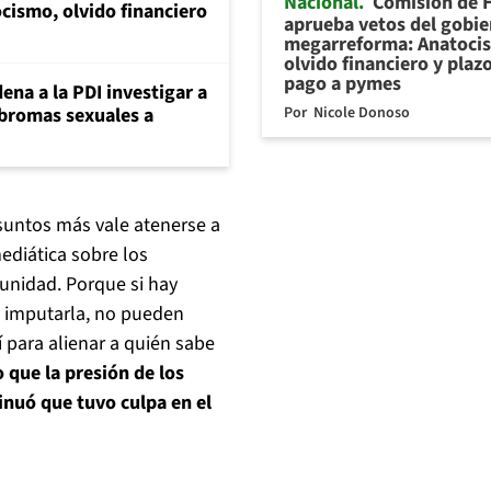
Nacional
Comisión de 
cismo, olvido financiero
aprueba vetos del gobie
megarreforma: Anatoci
olvido financiero y plaz
pago a pymes
ena a la PDI investigar a
Por
Nicole Donoso
 bromas sexuales a
suntos más vale atenerse a
mediática sobre los
unidad. Porque si hay
, imputarla, no pueden
í para alienar a quién sabe
 que la presión de los
nsinuó que tuvo culpa en el