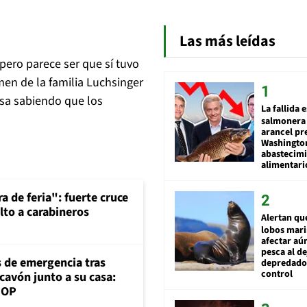
Las más leídas
ero parece ser que sí tuvo
imen de la familia Luchsinger
asa sabiendo que los
La fallida 
salmonera 
arancel pr
Washingto
abastecim
alimentari
a de feria": fuerte cruce
lto a carabineros
Alertan qu
lobos mar
afectar aú
pesca al de
s de emergencia tras
depredador
control
cavón junto a su casa:
MOP