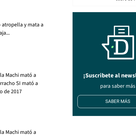
 atropella y mata a
ja...
 la Machi mató a
¡Suscribete al news
orracho SI mató a
para saber más
ro de 2017
SABER MÁS
 la Machi mató a