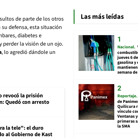
Las más leídas
sultos de parte de los otros
n su defensa, esta situación
mbares, diabetes e
 perder la visión de un ojo.
Nacional
a
, lo agredió dándole un
combustibl
jueves 6 de
gasolina y 
mantienen 
semana de 
 revocó la prisión
Reportaje
n: Quedó con arresto
de Panime
Quilicura 
vínculo co
Ventanas y
primeras s
la SMA
a la tele": el duro
o al Gobierno de Kast