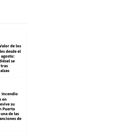
Valor de los
es desde el
 agosto:
diésel se
tras
alzas
Incendio
x en
revive su
n Puerto
 una de las
anciones de