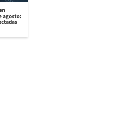
 en
e agosto:
ectadas