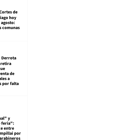
Cortes de
tiago hoy
 agosto:
as comunas
Derrota
 retira
que
venta de
ales a
 por falta
al" y
 feria":
ce entre
mpillai por
carabineros