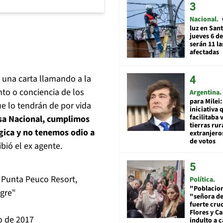
Nacional
luz en San
jueves 6 de
serán 11 l
afectadas
o una carta llamando a la
nto o conciencia de los
Argentina
para Milei:
ue lo tendrán de por vida
iniciativa 
facilitaba 
nsa Nacional, cumplimos
tierras rur
gica y no tenemos odio a
extranjeros
de votos
ribió el ex agente.
a Punta Peuco Resort,
Política
"Poblacion
ngre"
"señora de
fuerte cru
Flores y Ca
o de 2017
indulto a 