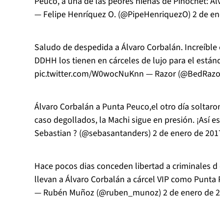
Peuco, a una de las peores hienas de Pinochet: Álv
— Felipe Henríquez O. (@PipeHenriquezO)
2 de en
Saludo de despedida a Álvaro Corbalán. Increíble
DDHH los tienen en cárceles de lujo para el estánd
pic.twitter.com/W0wocNuKnn
— Razor (@BedRazo
Álvaro Corbalán a Punta Peuco,el otro día soltaro
caso degollados, la Machi sigue en presión. ¡Así es 
Sebastian ? (@sebasantanders)
2 de enero de 201
Hace pocos dias conceden libertad a criminales d
llevan a Álvaro Corbalán a cárcel VIP como Punta 
— Rubén Muñoz (@ruben_munoz)
2 de enero de 