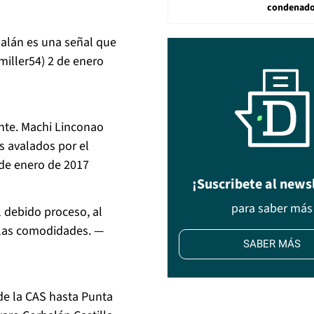
condenad
rbalán es una señal que
miller54)
2 de enero
nte. Machi Linconao
s avalados por el
de enero de 2017
¡Suscribete al news
para saber más
l debido proceso, al
 las comodidades. —
SABER MÁS
de la CAS hasta Punta