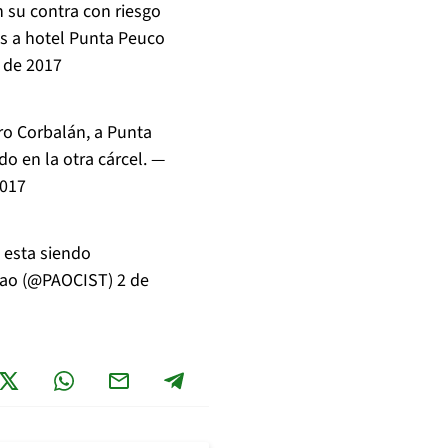
 su contra con riesgo
os a hotel Punta Peuco
 de 2017
aro Corbalán, a Punta
o en la otra cárcel. —
2017
n esta siendo
 Pao (@PAOCIST)
2 de