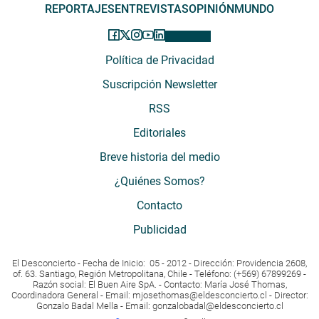
REPORTAJES
ENTREVISTAS
OPINIÓN
MUNDO
Política de Privacidad
Suscripción Newsletter
RSS
Editoriales
Breve historia del medio
¿Quiénes Somos?
Contacto
Publicidad
El Desconcierto - Fecha de Inicio: 05 - 2012 - Dirección: Providencia 2608,
of. 63. Santiago, Región Metropolitana, Chile - Teléfono: (+569) 67899269 -
Razón social: El Buen Aire SpA. - Contacto: María José Thomas,
Coordinadora General - Email:
mjosethomas@eldesconcierto.cl
- Director:
Gonzalo Badal Mella - Email:
gonzalobadal@eldesconcierto.cl