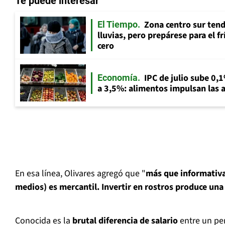
Te puede interesar
Zona centro sur tend
El Tiempo
lluvias, pero prepárese para el f
cero
IPC de julio sube 0,1
Economía
a 3,5%: alimentos impulsan las a
En esa línea, Olivares agregó que "
más que informativa,
medios) es mercantil. Invertir en rostros produce una
Conocida es la
brutal diferencia de salario
entre un per