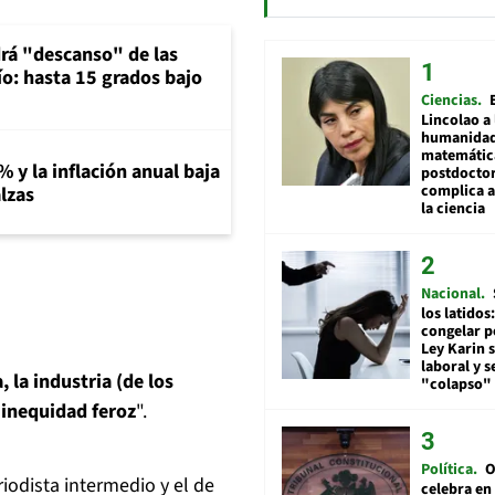
rá "descanso" de las
río: hasta 15 grados bajo
Ciencias
Lincolao a 
humanidad
matemátic
% y la inflación anual baja
postdocto
complica 
lzas
la ciencia
Nacional
los latidos
congelar p
Ley Karin 
laboral y s
 la industria (de los
"colapso" 
 inequidad feroz
".
Política
O
iodista intermedio y el de
celebra en