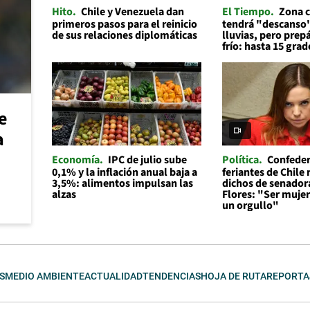
Hito
Chile y Venezuela dan
El Tiempo
Zona c
primeros pasos para el reinicio
tendrá "descanso"
de sus relaciones diplomáticas
lluvias, pero prep
frío: hasta 15 grad
e
a
Economía
IPC de julio sube
Política
Confeder
0,1% y la inflación anual baja a
feriantes de Chile
3,5%: alimentos impulsan las
dichos de senador
alzas
Flores: "Ser mujer 
un orgullo"
S
MEDIO AMBIENTE
ACTUALIDAD
TENDENCIAS
HOJA DE RUTA
REPORTA