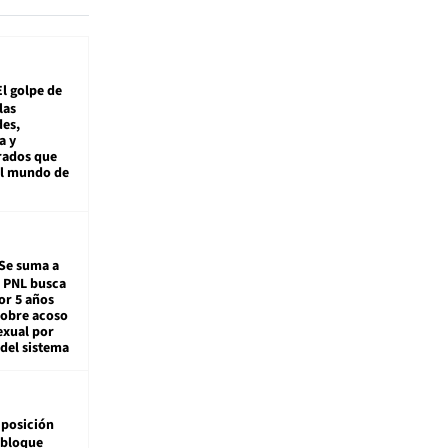
El golpe de
las
es,
a y
rados que
al mundo de
Se suma a
: PNL busca
or 5 años
sobre acoso
exual por
del sistema
posición
 bloque