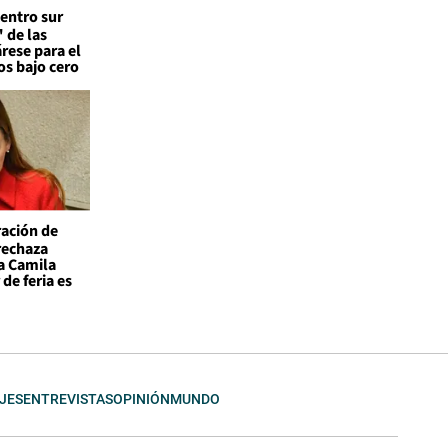
entro sur
 de las
árese para el
os bajo cero
ación de
 rechaza
a Camila
de feria es
JES
ENTREVISTAS
OPINIÓN
MUNDO