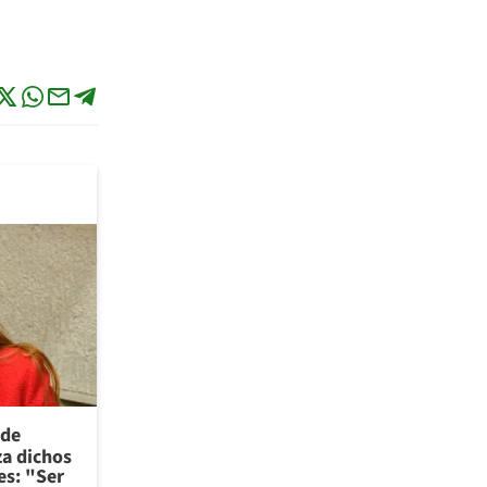
 de
za dichos
es: "Ser