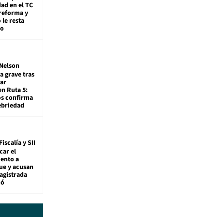
dad en el TC
reforma y
 le resta
mo
Nelson
a grave tras
ar
en Ruta 5:
os confirma
ebriedad
Fiscalía y SII
car el
ento a
ue y acusan
agistrada
ió