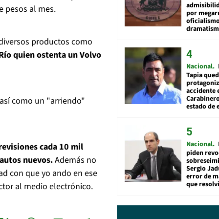
admisibili
e pesos al mes.
por megar
oficialismo
dramatis
 diversos productos como
 Río quien ostenta un Volvo
Nacional
Tapia qued
protagoniz
accidente 
Carabiner
 así como un "arriendo"
estado de 
Nacional
revisiones cada 10 mil
piden revo
s autos nuevos.
Además no
sobreseimi
Sergio Jad
dad con que yo ando en ese
error de m
que resolv
ctor al medio electrónico.