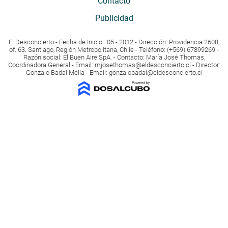
Contacto
Publicidad
El Desconcierto - Fecha de Inicio: 05 - 2012 - Dirección: Providencia 2608,
of. 63. Santiago, Región Metropolitana, Chile - Teléfono: (+569) 67899269 -
Razón social: El Buen Aire SpA. - Contacto: María José Thomas,
Coordinadora General - Email:
mjosethomas@eldesconcierto.cl
- Director:
Gonzalo Badal Mella - Email:
gonzalobadal@eldesconcierto.cl