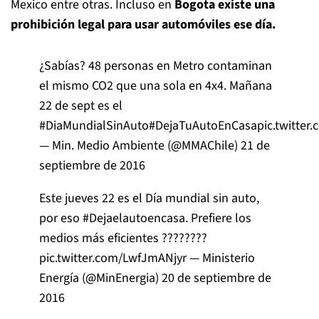
Mexico entre otras. Incluso en
Bogota
existe una
prohibición legal para usar automóviles ese día.
¿Sabías? 48 personas en Metro contaminan
el mismo CO2 que una sola en 4x4. Mañana
22 de sept es el
#DiaMundialSinAuto
#DejaTuAutoEnCasa
pic.twitte
— Min. Medio Ambiente (@MMAChile)
21 de
septiembre de 2016
Este jueves 22 es el Día mundial sin auto,
por eso
#Dejaelautoencasa
. Prefiere los
medios más eficientes ????????
pic.twitter.com/LwfJmANjyr
— Ministerio
Energía (@MinEnergia)
20 de septiembre de
2016