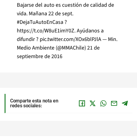
Bajarse del auto es cuestión de calidad de
vida. Mañana 22 de sept.
#DejaTuAutoEnCasa
?
https://t.co/W8uE1imY0Z
. Ayúdanos a
difundir ?
pic.twitter.com/XOx6blPJlA
— Min.
Medio Ambiente (@MMAChile)
21 de
septiembre de 2016
Comparte esta nota en
redes sociales: