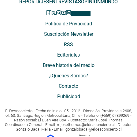
REPORTAJES
ENTREVISTAS
OPINIÓN
MUNDO
Política de Privacidad
Suscripción Newsletter
RSS
Editoriales
Breve historia del medio
¿Quiénes Somos?
Contacto
Publicidad
El Desconcierto - Fecha de Inicio: 05 - 2012 - Dirección: Providencia 2608,
of. 63. Santiago, Región Metropolitana, Chile - Teléfono: (+569) 67899269 -
Razón social: El Buen Aire SpA. - Contacto: María José Thomas,
Coordinadora General - Email:
mjosethomas@eldesconcierto.cl
- Director:
Gonzalo Badal Mella - Email:
gonzalobadal@eldesconcierto.cl