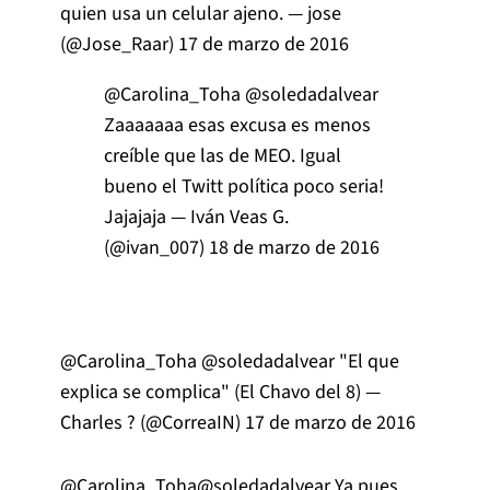
quien usa un celular ajeno. — jose
(@Jose_Raar)
17 de marzo de 2016
@Carolina_Toha
@soledadalvear
Zaaaaaaa esas excusa es menos
creíble que las de MEO. Igual
bueno el Twitt política poco seria!
Jajajaja — Iván Veas G.
(@ivan_007)
18 de marzo de 2016
@Carolina_Toha
@soledadalvear
"El que
explica se complica" (El Chavo del 8) —
Charles ? (@CorreaIN)
17 de marzo de 2016
@Carolina_Toha
@soledadalvear
Ya pues,