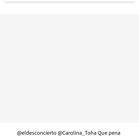
@eldesconcierto
@Carolina_Toha
Que pena