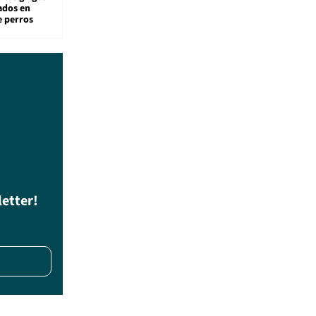
sados en
e perros
letter!