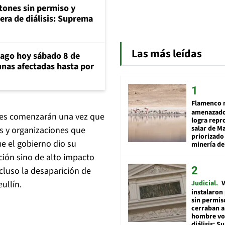
tones sin permiso y
era de diálisis: Suprema
Las más leídas
iago hoy sábado 8 de
unas afectadas hasta por
Flamenco 
amenazado
nes comenzarán una vez que
logra repr
salar de M
os y organizaciones que
priorizado
e el gobierno dio su
minería del
ción sino de alto impacto
cluso la desaparición de
ullín.
Judicial
V
instalaron
sin permis
cerraban a
hombre vol
diálisis: 