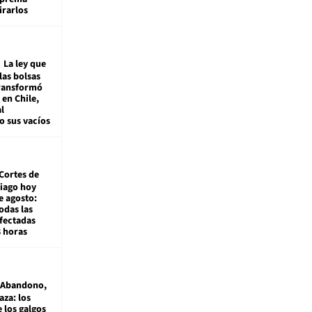
irarlos
La ley que
las bolsas
transformó
e en Chile,
l
o sus vacíos
Cortes de
tiago hoy
e agosto:
odas las
fectadas
8 horas
Abandono,
aza: los
 los galgos