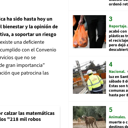
ordenó ret
ica ha sido hasta hoy un
l bienestar y la opinión de
Reportaje
acabó con 
tiva, a soportar un riesgo
plásticas 
el reciclaj
existe una deficiente
pero dejó a
incumplido con el Convenio
descubiert
rvicios que no se
de gran importancia”
Nacional
ación que patrocina las
luz en San
sábado 8 d
Estas son t
comunas a
hasta por 
or calzar las matemáticas
Animales
 los "218 mil robos
muerte o c
destinos de