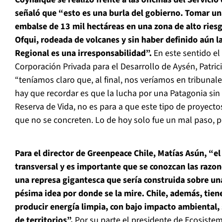
señaló que “esto es una burla del gobierno.
Tomar una
embalse de 13 mil hectáreas en una zona de alto riesg
Ofqui, rodeada de volcanes y sin haber definido aún la
Regional es una irresponsabilidad”.
En este sentido el
Corporación Privada para el Desarrollo de Aysén, Patric
“teníamos claro que, al final, nos veríamos en tribunal
hay que recordar es que la lucha por una Patagonia sin
Reserva de Vida, no es para a que este tipo de proyect
que no se concreten. Lo de hoy solo fue un mal paso, p
Para el director de Greenpeace Chile, Matías Asún, “el 
transversal y es importante que se conozcan las razo
una represa gigantesca que sería construida sobre una
pésima idea por donde se la mire. Chile, además, tien
producir energía limpia, con bajo impacto ambiental, 
de territorios”.
Por su parte el presidente de Ecosiste