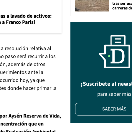
tras ser u
carreras d
mas a lavado de activos:
 a Franco Parisi
 resolución relativa al
 paso será recurrir a los
sión, además de otros
querimientos ante la
ocurrido hoy, ya que
¡Suscribete al news
es donde hacer primar la
para saber más
SABER MÁS
 por Aysén Reserva de Vida,
oncentración que en
o de Evaluación Ambiental,