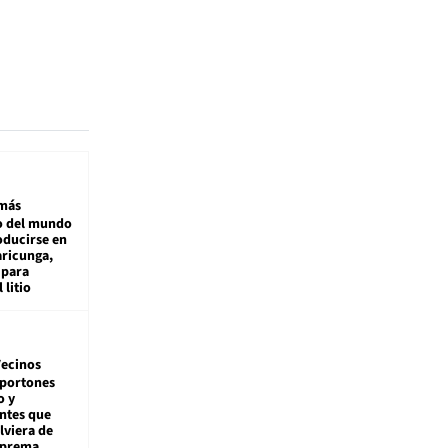
más
 del mundo
oducirse en
aricunga,
 para
 litio
ecinos
 portones
o y
ntes que
viera de
Suprema