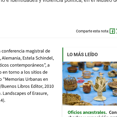
orio e identidades y violencia política, en el Museo d
Comparte esta nota:
la conferencia magistral de
LO MÁS LEÍDO
, Alemania, Estela Schindel,
líticos contemporáneos”, a
 en torno a los sitios de
mo "Memorias Urbanas en
l/Buenos Libros Editor, 2010
. Landscapes of Erasure,
4).
Oficios ancestrales
Con 