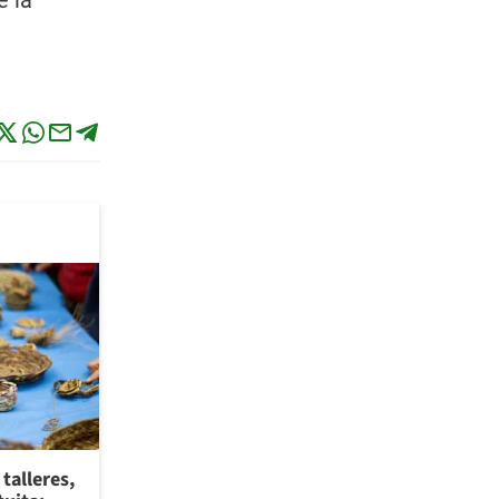
e la
talleres,