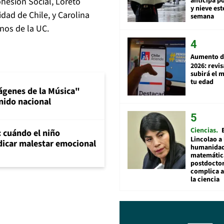
anticipa po
hesión Social, Loreto
y nieve est
dad de Chile, y Carolina
semana
nos de la UC.
Aumento d
2026: revi
subirá el 
tu edad
ágenes de la Música"
nido nacional
Ciencias
: cuándo el niño
Lincolao a 
dicar malestar emocional
humanidad
matemátic
postdocto
complica 
la ciencia