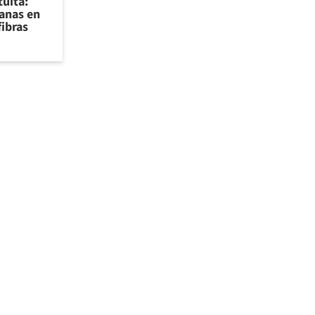
tuita:
sanas en
fibras