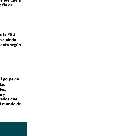
sible lluvia
e fin de
e la PGU
sa cuándo
monto según
El golpe de
las
es,
a y
rados que
al mundo de