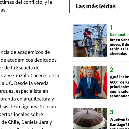
timas del conflicto; y la
Las más leídas
as.
Nacional
luz en San
jueves 6 de
serán 11 l
uencia de académicos de
afectadas
es de académicos dedicados
or de la Escuela de
arra y Gonzalo Cáceres de la
¿Qué inclu
ACOT de Ka
la UC. Desde la vereda
principale
árquez, especialista en
anunciado
economía 
ctoranda en arquitectura y
álisis de imágenes, Gonzalo
pertos locales sobre
¿Vuelven la
de Chile, Daniela Jara y
Santiago? 