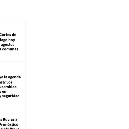
Cortes de
tiago hoy
 agosto:
as comunas
ye la agenda
st? Los
s cambios
s en
y seguridad
s lluvias a
Pronóstico