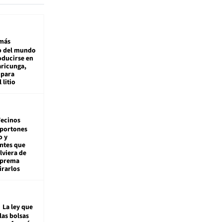
más
 del mundo
oducirse en
aricunga,
 para
 litio
ecinos
 portones
o y
ntes que
viera de
Suprema
irarlos
La ley que
las bolsas