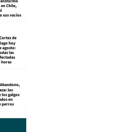
transformó
e en Chile,
l
o sus vacíos
Cortes de
tiago hoy
e agosto:
odas las
fectadas
8 horas
Abandono,
aza: los
 los galgos
sados en
e perros