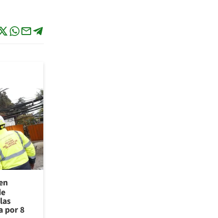
 en
de
las
a por 8