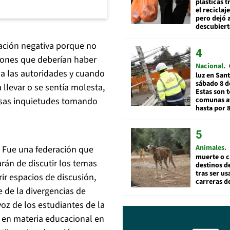
plásticas 
el reciclaj
pero dejó a
descubiert
ación negativa porque no
nciones que deberían haber
Nacional
a las autoridades y cuando
luz en San
sábado 8 d
llevar o se sentía molesta,
Estas son t
comunas a
 esas inquietudes tomando
hasta por 
Animales
. Fue una federación que
muerte o c
arán de discutir los temas
destinos de
tras ser u
rir espacios de discusión,
carreras d
 de la divergencias de
oz de los estudiantes de la
o en materia educacional en