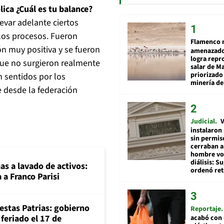
ica ¿Cuál es tu balance?
var adelante ciertos
 los procesos. Fueron
Flamenco 
n muy positiva y se fueron
amenazado
logra repr
que no surgieron realmente
salar de M
priorizado
 sentidos por los
minería del
e desde la federación
Judicial
V
instalaron
sin permis
cerraban a
hombre vol
diálisis: 
mas a lavado de activos:
ordenó ret
 a Franco Parisi
iestas Patrias: gobierno
Reportaje
feriado el 17 de
acabó con 