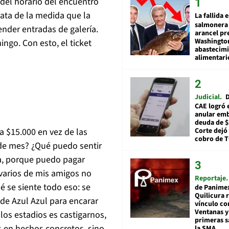
del horario del encuentro
rata de la medida que la
La fallida 
salmonera 
ender entradas de galería.
arancel pr
Washingto
ingo. Con esto, el ticket
abastecim
alimentari
Judicial
D
CAE logró 
anular em
deuda de $
a $15.000 en vez de las
Corte dejó 
cobro de 
 de mes? ¿Qué puedo sentir
ría, porque puedo pagar
varios de mis amigos no
Reportaje
 se siente todo eso: se
de Panime
Quilicura 
 de Azul Azul para encarar
vínculo co
Ventanas y
os estadios es castigarnos,
primeras s
 en hechos concretos, sino
la SMA