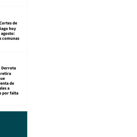
Cortes de
tiago hoy
 agosto:
as comunas
Derrota
 retira
que
venta de
ales a
 por falta