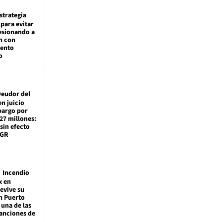
estrategia
para evitar
esionando a
n con
iento
o
eudor del
en juicio
bargo por
27 millones:
sin efecto
TGR
Incendio
x en
revive su
n Puerto
 una de las
anciones de