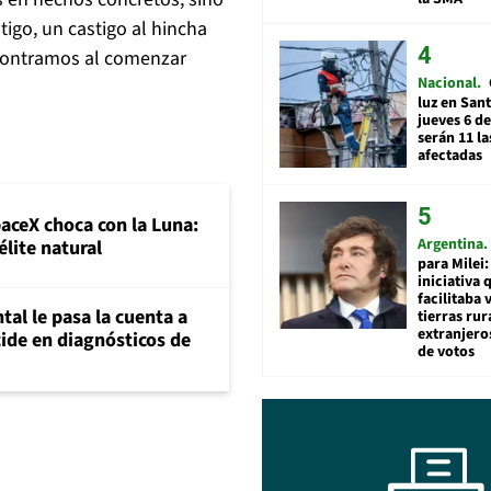
tigo, un castigo al hincha
ncontramos al comenzar
Nacional
luz en San
jueves 6 de
serán 11 l
afectadas
paceX choca con la Luna:
Argentina
élite natural
para Milei:
iniciativa 
facilitaba 
al le pasa la cuenta a
tierras rur
extranjeros
ide en diagnósticos de
de votos