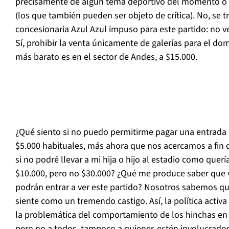
precisamente de algún tema deportivo del momento o 
(los que también pueden ser objeto de crítica). No, se t
concesionaria Azul Azul impuso para este partido: no v
Sí, prohibir la venta únicamente de galerías para el dom
más barato es en el sector de Andes, a $15.000.
¿Qué siento si no puedo permitirme pagar una entrada 
$5.000 habituales, más ahora que nos acercamos a fin
si no podré llevar a mi hija o hijo al estadio como que
$10.000, pero no $30.000? ¿Qué me produce saber que 
podrán entrar a ver este partido? Nosotros sabemos qué
siente como un tremendo castigo. Así, la política activa
la problemática del comportamiento de los hinchas en l
pero no a todos, tampoco a quienes estén involucrados