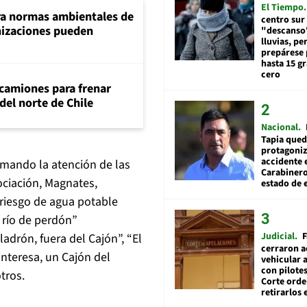
El Tiempo
ra normas ambientales de
centro sur
nizaciones pueden
"descanso"
lluvias, pe
prepárese p
hasta 15 g
cero
 camiones para frenar
del norte de Chile
Nacional
Tapia qued
protagoniz
accidente 
amando la atención de las
Carabiner
ociación, Magnates,
estado de 
 riesgo de agua potable
 río de perdón”
Judicial
F
adrón, fuera del Cajón”, “El
cerraron a
nteresa, un Cajón del
vehicular a
con pilotes
tros.
Corte ord
retirarlos 