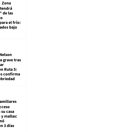
Zona
 tendrá
 de las
ro
ara el frío:
rados bajo
Nelson
a grave tras
ar
en Ruta 5:
os confirma
ebriedad
amiliares
cceso
 su casa
 y mallas:
enó
en 3 días