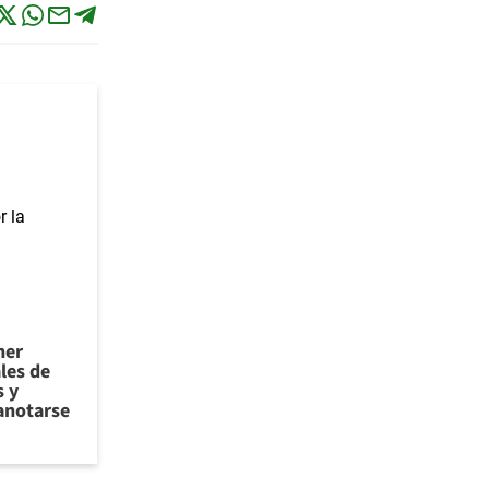
ner
les de
 y
anotarse