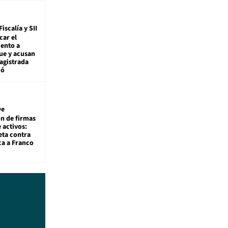
Fiscalía y SII
car el
ento a
ue y acusan
agistrada
ió
De
ón de firmas
 activos:
eta contra
ca a Franco