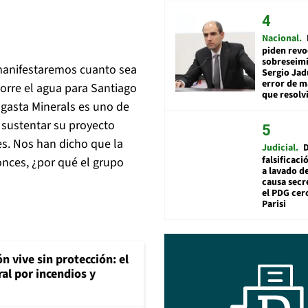
Nacional
piden revo
sobreseimi
 manifestaremos cuanto sea
Sergio Jad
error de m
corre el agua para Santiago
que resolv
agasta Minerals es uno de
 sustentar su proyecto
es. Nos han dicho que la
Judicial
falsificaci
onces, ¿por qué el grupo
a lavado de
causa secr
el PDG cer
Parisi
n vive sin protección: el
ral por incendios y