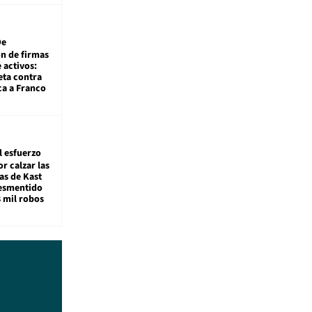
De
ón de firmas
 activos:
eta contra
ca a Franco
l esfuerzo
r calzar las
s de Kast
desmentido
8 mil robos