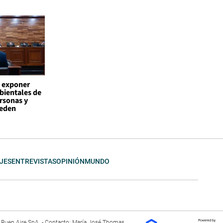
a exponer
bientales de
rsonas y
ueden
JES
ENTREVISTAS
OPINIÓN
MUNDO
El Buen Aire SpA. - Contacto: María José Thomas,