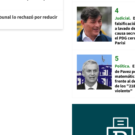
ibunal lo rechazó por reducir
Judicial
falsificaci
a lavado de
causa secr
el PDG cer
Parisi
Política
E
de Pavez po
matemática
frente al 
de los "21
violento"