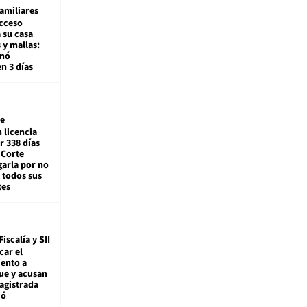
amiliares
cceso
 su casa
 y mallas:
enó
en 3 días
e
 licencia
r 338 días
 Corte
arla por no
 todos sus
tes
Fiscalía y SII
car el
ento a
ue y acusan
agistrada
ió