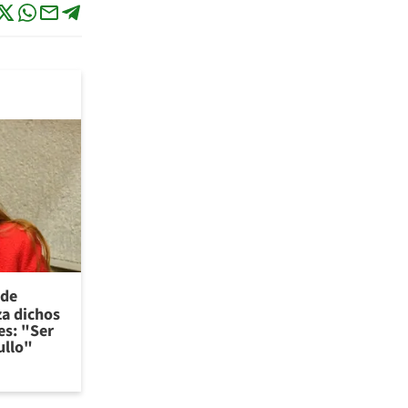
 de
za dichos
es: "Ser
ullo"