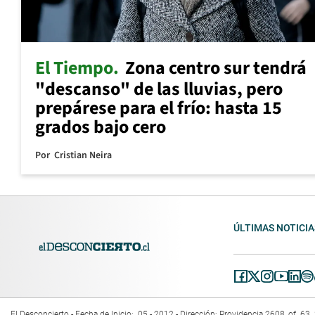
El Tiempo
Zona centro sur tendrá
"descanso" de las lluvias, pero
prepárese para el frío: hasta 15
grados bajo cero
Por
Cristian Neira
ÚLTIMAS NOTICIA
El Desconcierto - Fecha de Inicio: 05 - 2012 - Dirección: Providencia 2608, of. 6