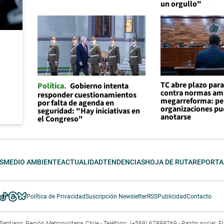
un orgullo"
TC abre plazo par
Política
Gobierno intenta
contra normas am
responder cuestionamientos
megarreforma: pe
por falta de agenda en
organizaciones p
seguridad: "Hay iniciativas en
anotarse
el Congreso"
S
MEDIO AMBIENTE
ACTUALIDAD
TENDENCIAS
HOJA DE RUTA
REPORTA
Política de Privacidad
Suscripción Newsletter
RSS
Publicidad
Contacto
3. Santiago, Región Metropolitana, Chile - Teléfono: (+569) 67899269 - Razón social: 