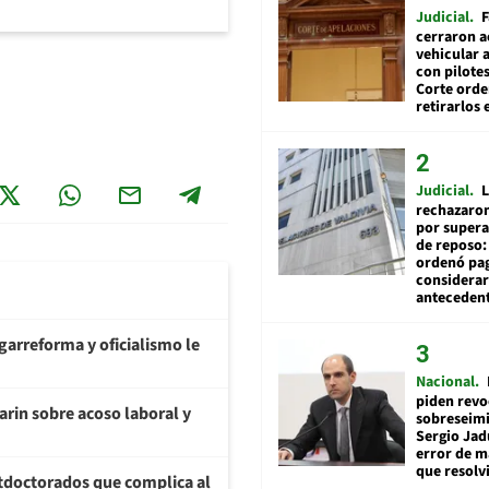
Judicial
F
cerraron a
vehicular a
con pilotes
Corte ord
retirarlos 
Judicial
L
rechazaron
por supera
de reposo:
ordenó pag
considerar
anteceden
garreforma y oficialismo le
Nacional
piden revo
arin sobre acoso laboral y
sobreseimi
Sergio Jad
error de m
que resolv
tdoctorados que complica al