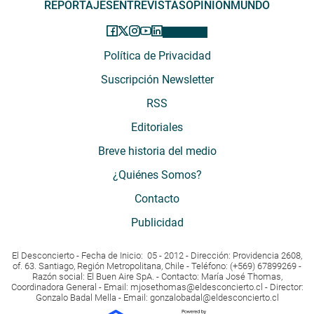
REPORTAJES
ENTREVISTAS
OPINIÓN
MUNDO
Política de Privacidad
Suscripción Newsletter
RSS
Editoriales
Breve historia del medio
¿Quiénes Somos?
Contacto
Publicidad
El Desconcierto - Fecha de Inicio: 05 - 2012 - Dirección: Providencia 2608,
of. 63. Santiago, Región Metropolitana, Chile - Teléfono: (+569) 67899269 -
Razón social: El Buen Aire SpA. - Contacto: María José Thomas,
Coordinadora General - Email:
mjosethomas@eldesconcierto.cl
- Director:
Gonzalo Badal Mella - Email:
gonzalobadal@eldesconcierto.cl