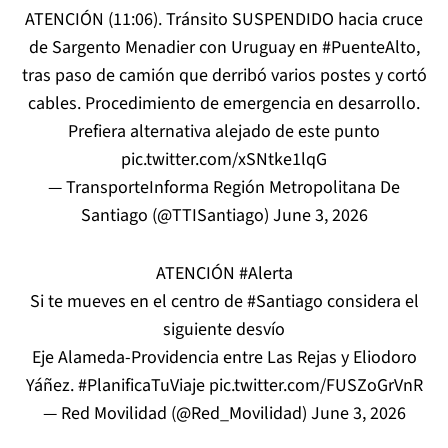
ATENCIÓN (11:06). Tránsito SUSPENDIDO hacia cruce
de Sargento Menadier con Uruguay en
#PuenteAlto
,
tras paso de camión que derribó varios postes y cortó
cables. Procedimiento de emergencia en desarrollo.
Prefiera alternativa alejado de este punto
pic.twitter.com/xSNtke1lqG
— TransporteInforma Región Metropolitana De
Santiago (@TTISantiago)
June 3, 2026
ATENCIÓN
#Alerta
Si te mueves en el centro de
#Santiago
considera el
siguiente desvío
Eje Alameda-Providencia entre Las Rejas y Eliodoro
Yáñez.
#PlanificaTuViaje
pic.twitter.com/FUSZoGrVnR
— Red Movilidad (@Red_Movilidad)
June 3, 2026