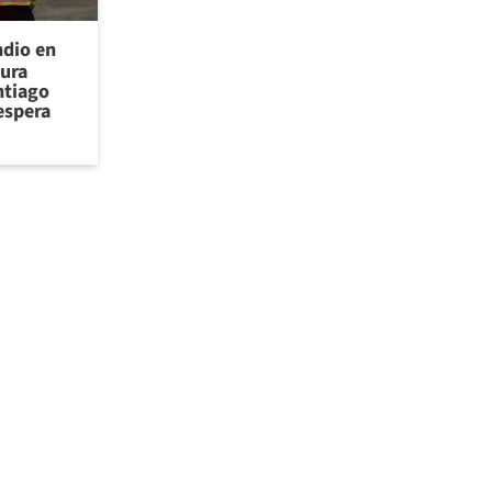
ndio en
cura
ntiago
espera