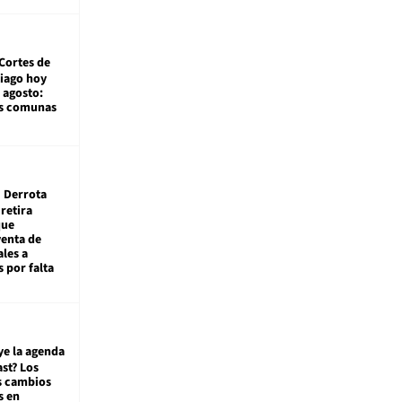
Cortes de
tiago hoy
 agosto:
as comunas
Derrota
 retira
que
venta de
ales a
 por falta
ye la agenda
st? Los
s cambios
s en