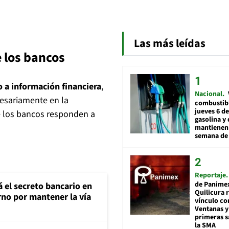
Las más leídas
 los bancos
so a información financiera
,
Nacional
cesariamente en la
combustibl
jueves 6 de
ue los bancos responden a
gasolina y 
mantienen 
semana de 
Reportaje
de Panime
á el secreto bancario en
Quilicura 
rno por mantener la vía
vínculo co
Ventanas y
primeras s
la SMA