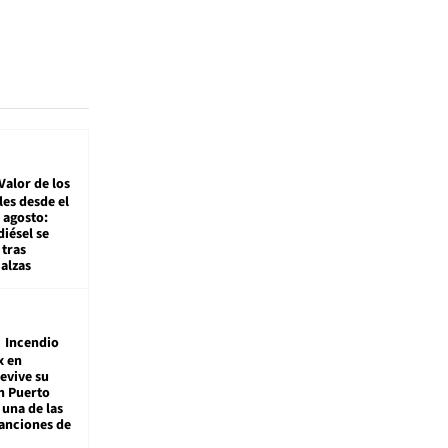
Valor de los
es desde el
 agosto:
diésel se
tras
alzas
Incendio
x en
revive su
n Puerto
 una de las
anciones de