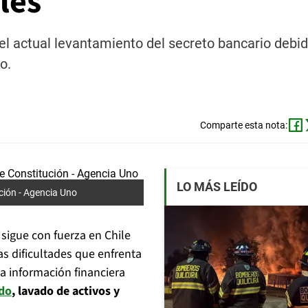
les
el actual levantamiento del secreto bancario debid
o.
Comparte esta nota:
LO MÁS LEÍDO
ción -
Agencia Uno
sigue con fuerza en Chile
 las dificultades que enfrenta
a información financiera
do
, lavado de activos y