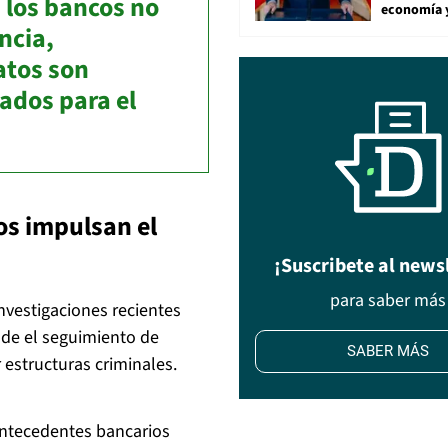
 los bancos no
economía 
ncia,
atos son
ados para el
os impulsan el
¡Suscribete al news
para saber más
investigaciones recientes
nde el seguimiento de
SABER MÁS
 estructuras criminales.
antecedentes bancarios