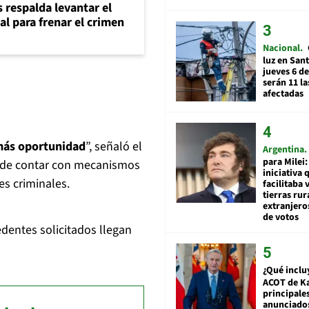
s respalda levantar el
al para frenar el crimen
Nacional
luz en San
jueves 6 de
serán 11 l
afectadas
más oportunidad
”, señaló el
Argentina
para Milei:
d de contar con mecanismos
iniciativa 
es criminales.
facilitaba 
tierras rur
extranjeros
de votos
dentes solicitados llegan
¿Qué inclu
ACOT de Ka
principale
anunciado